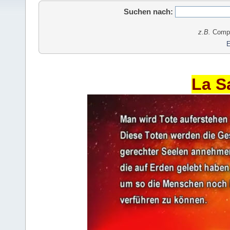
Suchen nach:
z.B.
Comput
E
La S