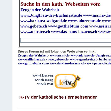
Suche in den kath. Webseiten von:
Zeugen der Wahrheit
www.Jungfrau-der-Eucharistie.de
www.maria-die
www.barbara-weigand.de
www.adoremus.de
www.
www.gebete.ch
www.gottliebtuns.com
www.assisi.
www.adorare.ch
www.das-haus-lazarus.ch
www.wa
Dieses Forum ist mit folgenden Webseiten verlinkt
Zeugen der Wahrheit
-
www.assisi.ch
-
www.adorare.ch
-
Jungfrau.d
www.wallfahrten.ch
-
www.gebete.ch
-
www.segenskreis.at
-
barbara
www.gottliebtuns.com
-
www.das-haus-lazarus.ch
-
www.pater-pio.de
www3.k-tv.org
www.k-tv.org
www.k-tv.at
K-TV der katholische Fernsehsender