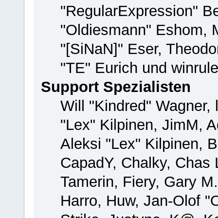
"RegularExpression" B
"Oldiesmann" Eshom, M
"[SiNaN]" Eser, Theodor
"TE" Eurich und winrul
Support Spezialisten
Will "Kindred" Wagner, 
"Lex" Kilpinen, JimM, A
Aleksi "Lex" Kilpinen, 
CapadY, Chalky, Chas 
Tamerin, Fiery, Gary M
Harro, Huw, Jan-Olof "