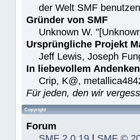
der Welt SMF benutzen
Gründer von SMF
Unknown W. "[Unknown
Ursprüngliche Projekt 
Jeff Lewis, Joseph Fu
In liebevollem Andenken
Crip, K@, metallica484
Für jeden, den wir verge
Copyright
Forum
SMF 2.0.19
|
SMF © 2