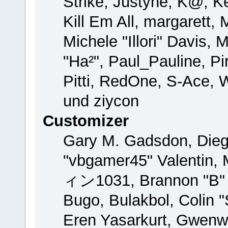
Strike, Justyne, K@, Ke
Kill Em All, margarett,
Michele "Illori" Davis, 
"Ha²", Paul_Pauline, P
Pitti, RedOne, S-Ace,
und ziycon
Customizer
Gary M. Gadsdon, Dieg
"vbgamer45" Valentin, 
ィン1031, Brannon "B" H
Bugo, Bulakbol, Colin 
Eren Yasarkurt, Gwenw