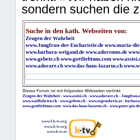
sondern suchen die z
Suche in den kath. Webseiten von:
Zeugen der Wahrheit
www.Jungfrau-der-Eucharistie.de
www.maria-die
www.barbara-weigand.de
www.adoremus.de
www.
www.gebete.ch
www.gottliebtuns.com
www.assisi.
www.adorare.ch
www.das-haus-lazarus.ch
www.wa
Dieses Forum ist mit folgenden Webseiten verlinkt
Zeugen der Wahrheit
-
www.assisi.ch
-
www.adorare.ch
-
Jungfrau.d
www.wallfahrten.ch
-
www.gebete.ch
-
www.segenskreis.at
-
barbara
www.gottliebtuns.com
-
www.das-haus-lazarus.ch
-
www.pater-pio.de
www3.k-tv.org
www.k-tv.org
www.k-tv.at