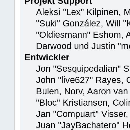
Projekt Support
Aleksi "Lex" Kilpinen, M
"Suki" González, Will 
"Oldiesmann" Eshom, 
Darwood und Justin "me
Entwickler
Jon "Sesquipedalian" St
John "live627" Rayes,
Bulen, Norv, Aaron van
"Bloc" Kristiansen, Co
Jan "Compuart" Visser
Juan "JayBachatero" H