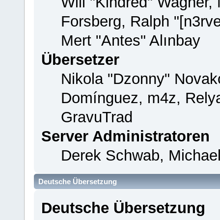
Will "Kindred" Wagner,
Forsberg, Ralph "[n3rv
Mert "Antes" Alınbay
Übersetzer
Nikola "Dzonny" Novako
Domínguez, m4z, Relya
GravuTrad
Server Administratoren
Derek Schwab, Michael
Deutsche Übersetzung
Deutsche Übersetzung