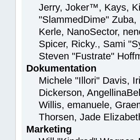
Jerry, Joker™, Kays, Ki
"SlammedDime" Zuba, 
Kerle, NanoSector, nend
Spicer, Ricky., Sami "
Steven "Fustrate" Hoff
Dokumentation
Michele "Illori" Davis, 
Dickerson, AngellinaBel
Willis, emanuele, Gra
Thorsen, Jade Elizabet
Marketing