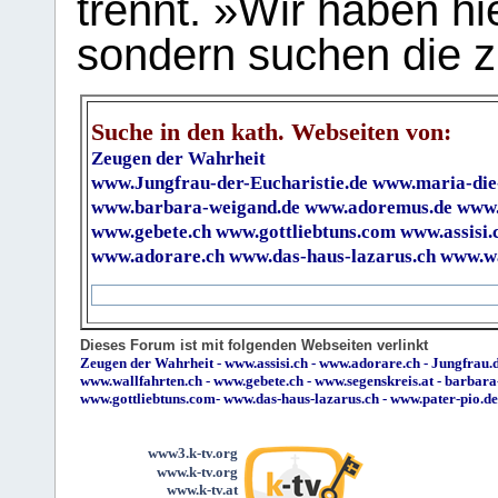
trennt. »Wir haben hi
sondern suchen die z
Suche in den kath. Webseiten von:
Zeugen der Wahrheit
www.Jungfrau-der-Eucharistie.de
www.maria-die
www.barbara-weigand.de
www.adoremus.de
www.
www.gebete.ch
www.gottliebtuns.com
www.assisi.
www.adorare.ch
www.das-haus-lazarus.ch
www.wa
Dieses Forum ist mit folgenden Webseiten verlinkt
Zeugen der Wahrheit
-
www.assisi.ch
-
www.adorare.ch
-
Jungfrau.d
www.wallfahrten.ch
-
www.gebete.ch
-
www.segenskreis.at
-
barbara
www.gottliebtuns.com
-
www.das-haus-lazarus.ch
-
www.pater-pio.de
www3.k-tv.org
www.k-tv.org
www.k-tv.at