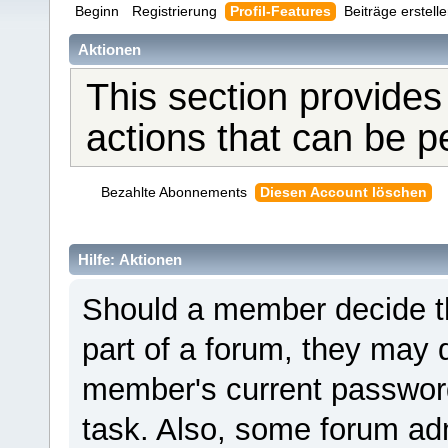
Beginn
Registrierung
Profil-Features
Beiträge erstell
Aktionen
This section provides
actions that can be 
Bezahlte Abonnements
Diesen Account löschen
Hilfe: Aktionen
Should a member decide th
part of a forum, they may 
member's current password 
task. Also, some forum adm