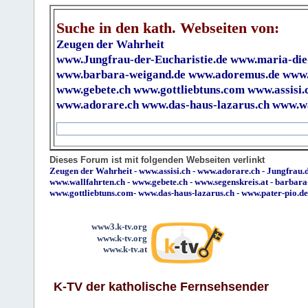
Suche in den kath. Webseiten von:
Zeugen der Wahrheit
www.Jungfrau-der-Eucharistie.de
www.maria-die
www.barbara-weigand.de
www.adoremus.de
www.
www.gebete.ch
www.gottliebtuns.com
www.assisi.
www.adorare.ch
www.das-haus-lazarus.ch
www.wa
Dieses Forum ist mit folgenden Webseiten verlinkt
Zeugen der Wahrheit
-
www.assisi.ch
-
www.adorare.ch
-
Jungfrau.d
www.wallfahrten.ch
-
www.gebete.ch
-
www.segenskreis.at
-
barbara
www.gottliebtuns.com
-
www.das-haus-lazarus.ch
-
www.pater-pio.de
www3.k-tv.org
www.k-tv.org
www.k-tv.at
K-TV der katholische Fernsehsender