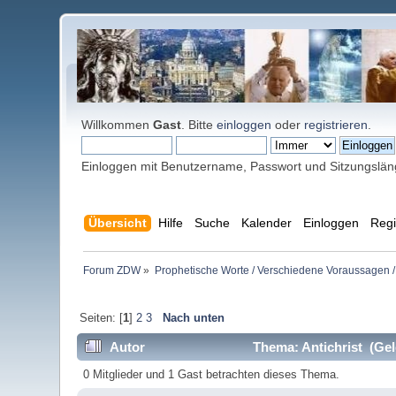
Willkommen
Gast
. Bitte
einloggen
oder
registrieren
.
Einloggen mit Benutzername, Passwort und Sitzungslä
Übersicht
Hilfe
Suche
Kalender
Einloggen
Regi
Forum ZDW
»
Prophetische Worte / Verschiedene Voraussagen /
Seiten: [
1
]
2
3
Nach unten
Autor
Thema: Antichrist (Gel
0 Mitglieder und 1 Gast betrachten dieses Thema.