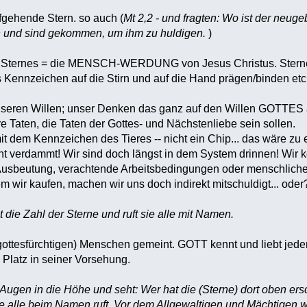
ufgehende Stern. so auch (
Mt 2,2 - und fragten: Wo ist der neu
 und sind gekommen, um ihm zu huldigen.
)
ernes = die MENSCH-WERDUNG von Jesus Christus. Sterne de
ennzeichen auf die Stirn und auf die Hand prägen/binden etc.
eren Willen; unser Denken das ganz auf den Willen GOTTES au
Taten, die Taten der Gottes- und Nächstenliebe sein sollen.
it dem Kennzeichen des Tieres -- nicht ein Chip... das wäre zu
ht verdammt! Wir sind doch längst in dem System drinnen! Wir k
 Ausbeutung, verachtende Arbeitsbedingungen oder menschliches
dem wir kaufen, machen wir uns doch indirekt mitschuldigt... oder
 die Zahl der Sterne und ruft sie alle mit Namen.
gottesfürchtigen) Menschen gemeint. GOTT kennt und liebt jeden
 Platz in seiner Vorsehung.
Augen in die Höhe und seht: Wer hat die (Sterne) dort oben ersch
sie alle beim Namen ruft. Vor dem Allgewaltigen und Mächtigen w