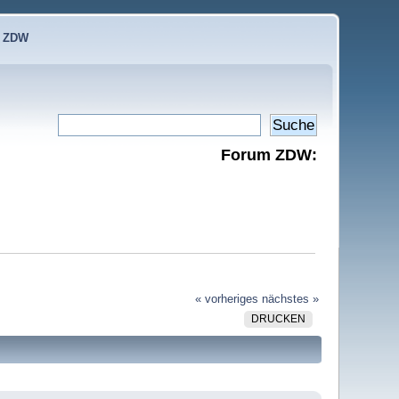
e ZDW
Forum ZDW:
« vorheriges
nächstes »
DRUCKEN