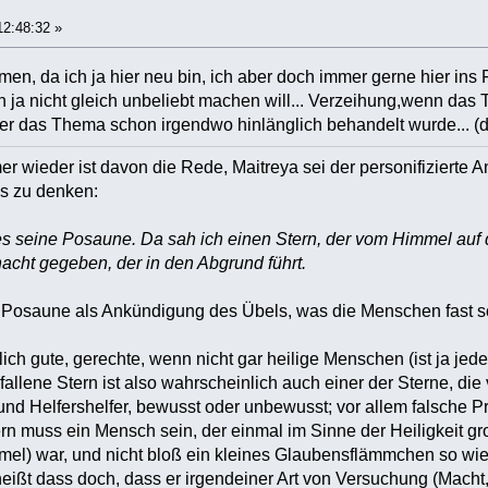
12:48:32 »
men, da ich ja hier neu bin, ich aber doch immer gerne hier ins 
ch ja nicht gleich unbeliebt machen will... Verzeihung,wenn da
oder das Thema schon irgendwo hinlänglich behandelt wurde... (
wieder ist davon die Rede, Maitreya sei der personifizierte Antic
es zu denken:
ies seine Posaune. Da sah ich einen Stern, der vom Himmel auf 
cht gegeben, der in den Abgrund führt.
e Posaune als Ankündigung des Übels, was die Menschen fast s
ich gute, gerechte, wenn nicht gar heilige Menschen (ist ja jed
fallene Stern ist also wahrscheinlich auch einer der Sterne,
und Helfershelfer, bewusst oder unbewusst; vor allem falsche 
ern muss ein Mensch sein, der einmal im Sinne der Heiligkeit g
el) war, und nicht bloß ein kleines Glaubensflämmchen so wie
 heißt dass doch, dass er irgendeiner Art von Versuchung (Macht