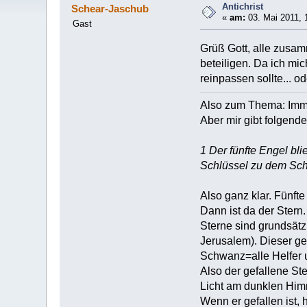
Antichrist
Schear-Jaschub
«
am:
03. Mai 2011, 
Gast
Grüß Gott, alle zusam
beteiligen. Da ich mi
reinpassen sollte... 
Also zum Thema: Immer 
Aber mir gibt folgend
1 Der fünfte Engel bl
Schlüssel zu dem Scha
Also ganz klar. Fünft
Dann ist da der Stern.
Sterne sind grundsätzl
Jerusalem). Dieser ge
Schwanz=alle Helfer 
Also der gefallene St
Licht am dunklen Himm
Wenn er gefallen ist,