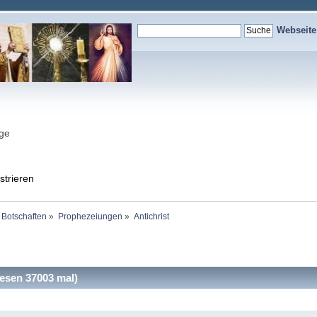
Webseit
nge
strieren
 Botschaften
»
Prophezeiungen
»
Antichrist
esen 37003 mal)