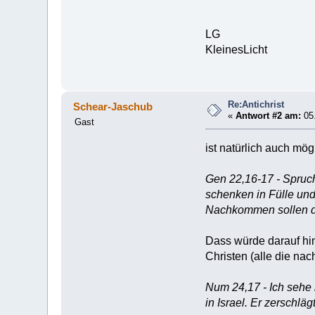
LG
KleinesLicht
Re:Antichrist
Schear-Jaschub
«
Antwort #2 am:
05.
Gast
ist natürlich auch mög
Gen 22,16-17 - Spruch
schenken in Fülle u
Nachkommen sollen da
Dass würde darauf hi
Christen (alle die nac
Num 24,17 - Ich sehe ih
in Israel. Er zerschl