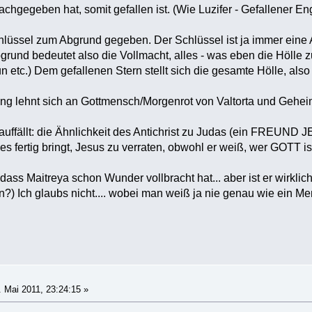
chgegeben hat, somit gefallen ist. (Wie Luzifer - Gefallener En
lüssel zum Abgrund gegeben. Der Schlüssel ist ja immer eine Ar
rund bedeutet also die Vollmacht, alles - was eben die Hölle 
 etc.) Dem gefallenen Stern stellt sich die gesamte Hölle, also 
ng lehnt sich an Gottmensch/Morgenrot von Valtorta und Gehei
uffällt: die Ähnlichkeit des Antichrist zu Judas (ein FREUND 
r es fertig bringt, Jesus zu verraten, obwohl er weiß, wer GOTT ist
dass Maitreya schon Wunder vollbracht hat... aber ist er wirklic
n?) Ich glaubs nicht.... wobei man weiß ja nie genau wie ein Men
 Mai 2011, 23:24:15 »