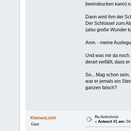
beeindrucken kann) na
Dann wird ihm der Sch
Der Schlüssel zum Abg
(also große Wunder tun
Anm. - meine Auslegu
Und was mir da noch a
derart verfällt, dass e
So... Mag schon sein, 
war er jemals ein Ster
ganzen falsch?
Re:Antichrist
KleinesLicht
«
Antwort #1 am:
04.
Gast