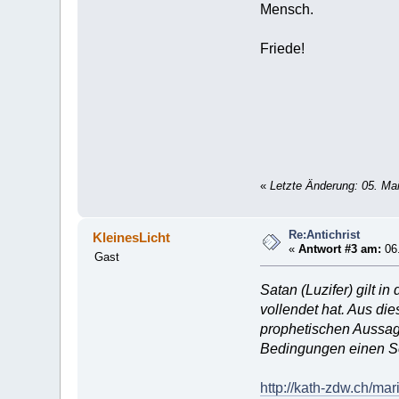
Mensch.
Friede!
«
Letzte Änderung: 05. Ma
Re:Antichrist
KleinesLicht
«
Antwort #3 am:
06.
Gast
Satan (Luzifer) gilt i
vollendet hat. Aus die
prophetischen Aussage
Bedingungen einen So
http://kath-zdw.ch/mari