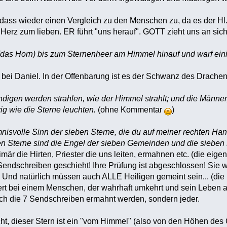
 dass wieder einen Vergleich zu den Menschen zu, da es der Hl.
Herz zum lieben. ER führt "uns herauf". GOTT zieht uns an sich
(das Horn) bis zum Sternenheer am Himmel hinauf und warf ein
le bei Daniel. In der Offenbarung ist es der Schwanz des Drache
ndigen werden strahlen, wie der Himmel strahlt; und die Männer
g wie die Sterne leuchten.
(ohne Kommentar
)
mnisvolle Sinn der sieben Sterne, die du auf meiner rechten H
ben Sterne sind die Engel der sieben Gemeinden und die sieben
rimär die Hirten, Priester die uns leiten, ermahnen etc. (die e
Sendschreiben geschieht! Ihre Prüfung ist abgeschlossen! Sie 
Und natürlich müssen auch ALLE Heiligen gemeint sein... (die
uert bei einem Menschen, der wahrhaft umkehrt und sein Leben a
rch die 7 Sendschreiben ermahnt werden, sondern jeder.
icht, dieser Stern ist ein "vom Himmel" (also von den Höhen de