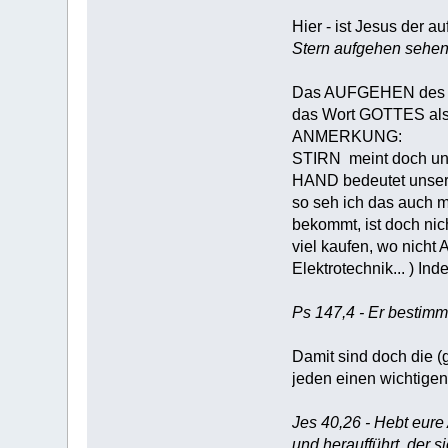
Hier - ist Jesus der a
Stern aufgehen sehen
Das AUFGEHEN des St
das Wort GOTTES als K
ANMERKUNG:
STIRN meint doch uns
HAND bedeutet unsere 
so seh ich das auch m
bekommt, ist doch nic
viel kaufen, wo nicht
Elektrotechnik... ) In
Ps 147,4 - Er bestimmt
Damit sind doch die (
jeden einen wichtigen
Jes 40,26 - Hebt eure 
und heraufführt, der 