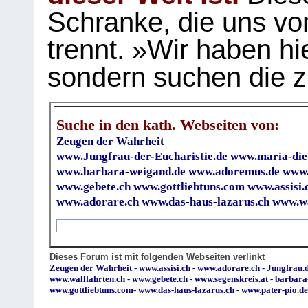
Schranke, die uns vo
trennt. »Wir haben hi
sondern suchen die z
Suche in den kath. Webseiten von:
Zeugen der Wahrheit
www.Jungfrau-der-Eucharistie.de
www.maria-die
www.barbara-weigand.de
www.adoremus.de
www.
www.gebete.ch
www.gottliebtuns.com
www.assisi.
www.adorare.ch
www.das-haus-lazarus.ch
www.wa
Dieses Forum ist mit folgenden Webseiten verlinkt
Zeugen der Wahrheit
-
www.assisi.ch
-
www.adorare.ch
-
Jungfrau.d
www.wallfahrten.ch
-
www.gebete.ch
-
www.segenskreis.at
-
barbara
www.gottliebtuns.com
-
www.das-haus-lazarus.ch
-
www.pater-pio.de