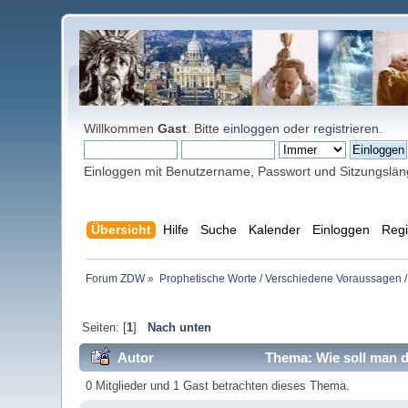
Willkommen
Gast
. Bitte
einloggen
oder
registrieren
.
Einloggen mit Benutzername, Passwort und Sitzungslä
Übersicht
Hilfe
Suche
Kalender
Einloggen
Regi
Forum ZDW
»
Prophetische Worte / Verschiedene Voraussagen /
Seiten: [
1
]
Nach unten
Autor
Thema: Wie soll man d
0 Mitglieder und 1 Gast betrachten dieses Thema.