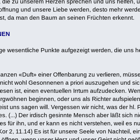
 die zu unserem Herzen sprechen und uns helfen, u
ffnung und unsere Liebe werden, desto mehr werden
ist, da man den Baum an seinen Früchten erkennt.
NEN
ige wesentliche Punkte aufgezeigt werden, die uns h
anzen «Duft» einer Offenbarung zu verlieren, müssen 
nicht wohl Gesonnenen a priori auszugehen und sich a
esen ist, einen eventuellen Irrtum aufzudecken. Wen
rgwöhnen beginnen, oder uns als Richter aufspielen
ist uns sagen will. Vergessen wir nicht, was der hl.
es. (...) Der irdisch gesinnte Mensch aber läßt sich 
es für ihn, und er kann es nicht verstehen, weil es nu
or 2, 11.14) Es ist für unsere Seele von Nachteil, e
öffnen, wenn unser Herz und unser Geist nicht geöff