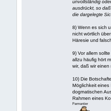
unvollständig oder
ausdrückt, so daß 
die dargelegte Sic
8) Wenn es sich u
nicht wörtlich übe
Häresie und falsc
9) Vor allem soll
allzu häufig hört
wir, daß wir eine
10) Die Botschaft
Möglichkeit eines 
dogmatischen Auss
Rahmen eines Konz
Parmantier