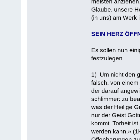
meisten anziehen,
Glaube, unsere Ho
(in uns) am Werk 
SEIN HERZ ÖFF
Es sollen nun ein
festzulegen.
1) Um nicht den g
falsch, von einem 
der darauf angewi
schlimmer: zu bea
was der Heilige Ge
nur der Geist Gott
kommt. Torheit ist 
werden kann.» (1K
Offenbarungen zu 