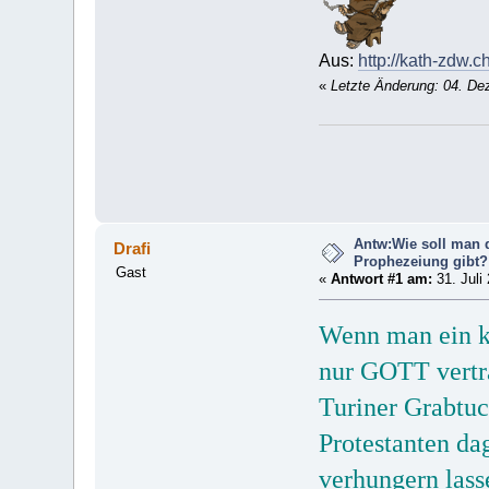
Aus:
http://kath-zdw.c
«
Letzte Änderung: 04. De
Antw:Wie soll man d
Drafi
Prophezeiung gibt?
Gast
«
Antwort #1 am:
31. Juli
Wenn man ein ka
nur GOTT vertra
Turiner Grabtuc
Protestanten da
verhungern lass