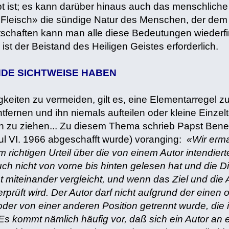
bt ist; es kann darüber hinaus auch das menschliche
Fleisch» die sündige Natur des Menschen, der dem H
schaften kann man alle diese Bedeutungen wiederfin
 ist der Beistand des Heiligen Geistes erforderlich.
DE SICHTWEISE HABEN
keiten zu vermeiden, gilt es, eine Elementarregel z
tfernen und ihn niemals aufteilen oder kleine Einze
 zu ziehen... Zu diesem Thema schrieb Papst Benedik
ul VI. 1966 abgeschafft wurde) voranging:
«Wir erma
m richtigen Urteil über die von einem Autor intendi
h nicht von vorne bis hinten gelesen hat und die 
cht miteinander vergleicht, und wenn das Ziel und di
rprüft wird. Der Autor darf nicht aufgrund der einen 
oder von einer anderen Position getrennt wurde, die 
 Es kommt nämlich häufig vor, daß sich ein Autor an 