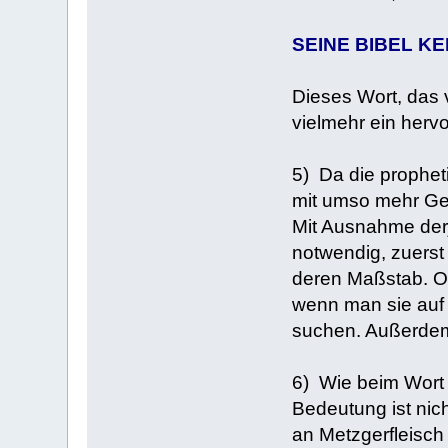
SEINE BIBEL K
Dieses Wort, das v
vielmehr ein hervo
5) Da die prophet
mit umso mehr Gewi
Mit Ausnahme derj
notwendig, zuerst
deren Maßstab. Oft
wenn man sie auf e
suchen. Außerdem f
6) Wie beim Wort 
Bedeutung ist nic
an Metzgerfleisch