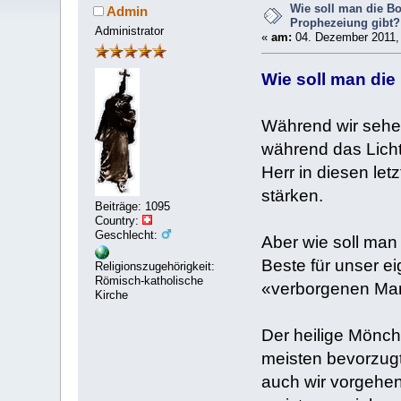
Wie soll man die Bo
Admin
Prophezeiung gibt?
Administrator
«
am:
04. Dezember 2011, 
Wie soll man die
Während wir sehen
während das Licht
Herr in diesen le
stärken.
Beiträge: 1095
Country:
Geschlecht:
Aber wie soll man
Beste für unser e
Religionszugehörigkeit:
Römisch-katholische
«verborgenen Man
Kirche
Der heilige Mönch
meisten bevorzug
auch wir vorgehen