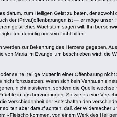
 es darum, zum Heiligen Geist zu beten, der sowohl
uch der (Privat)offenbarungen ist — er möge unser H
erem geistliches Wachstum sagen will. Ihn bei schw
igkeiten demütig um sein Licht bitten.
n werden zur Bekehrung des Herzens gegeben. Aus d
 die von Maria im Evangelium beschrieben wird: die
oder seine heilige Mutter in einer Offenbarung nich
e nicht fortzusetzen. Wenn sich kein Vertrauen einst
hen, nicht insistieren, sondern die Quelle wechsel
Früchte in uns hervorbringen. So wie es eine Verschi
ht die Verschiedenheit der Botschaften den verschi
 sollten aber darauf achten, daß der Widersacher u
om «Fleisch» kommen, von einem Werk des Heiligen 