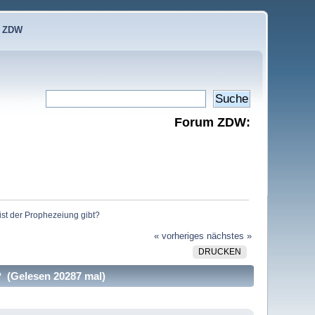
e ZDW
Forum ZDW:
ist der Prophezeiung gibt?
« vorheriges
nächstes »
DRUCKEN
? (Gelesen 20287 mal)