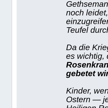
Gethsemane 
noch leidet
einzugreife
Teufel durc
Da die Krie
es wichtig,
Rosenkran
gebetet wi
Kinder, wen
Ostern — j