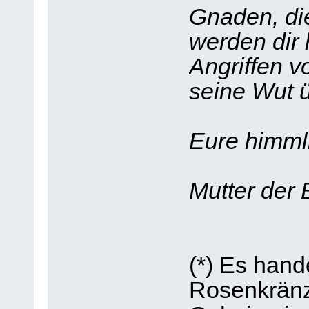
Gnaden, die
werden dir 
Angriffen v
seine Wut 
Eure himml
Mutter der 
(*) Es hande
Rosenkränz