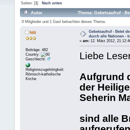
Seiten: [
1
]
Nach unten
Autor
Thema: Gebetsaufruf - Bet
(Gelesen 6732 mal)
0 Mitglieder und 1 Gast betrachten dieses Thema.
Gebetsaufruf - Betet 
hiti
durch alle Nationen - b
«
am:
12. März 2012, 21:12:4
Beiträge: 482
Liebe Leser
Country:
Geschlecht:
Religionszugehörigkeit:
Aufgrund 
Römisch-katholische
Kirche
der Heilig
Seherin Ma
sind alle 
aufgerufen