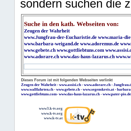
sondern suchen die z
Suche in den kath. Webseiten von:
Zeugen der Wahrheit
www.Jungfrau-der-Eucharistie.de
www.maria-die
www.barbara-weigand.de
www.adoremus.de
www.
www.gebete.ch
www.gottliebtuns.com
www.assisi.
www.adorare.ch
www.das-haus-lazarus.ch
www.wa
Dieses Forum ist mit folgenden Webseiten verlinkt
Zeugen der Wahrheit
-
www.assisi.ch
-
www.adorare.ch
-
Jungfrau.d
www.wallfahrten.ch
-
www.gebete.ch
-
www.segenskreis.at
-
barbara
www.gottliebtuns.com
-
www.das-haus-lazarus.ch
-
www.pater-pio.de
www3.k-tv.org
www.k-tv.org
www.k-tv.at