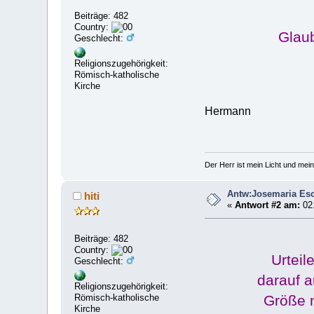
Beiträge: 482
Country:
Glaub
Geschlecht:
Religionszugehörigkeit:
Römisch-katholische
Kirche
Hermann
Der Herr ist mein Licht und mein
Antw:Josemaria Esc
hiti
«
Antwort #2 am:
02.
Beiträge: 482
Country:
Urteil
Geschlecht:
darauf a
Religionszugehörigkeit:
Größe n
Römisch-katholische
Kirche