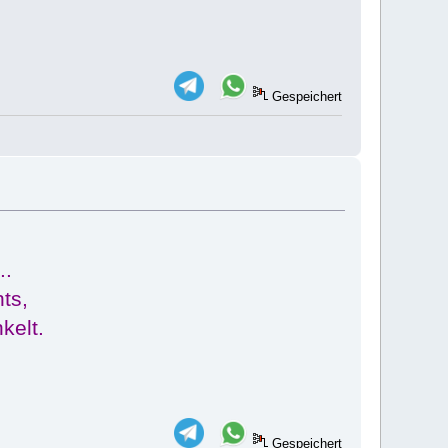
Gespeichert
..
ts,
kelt.
Gespeichert