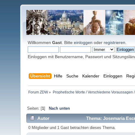
Willkommen
Gast
. Bitte
einloggen
oder
registrieren
.
Einloggen mit Benutzername, Passwort und Sitzungslä
Übersicht
Hilfe
Suche
Kalender
Einloggen
Regi
Forum ZDW
»
Prophetische Worte / Verschiedene Voraussagen /
Seiten: [
1
]
Nach unten
Autor
Thema: Josemaria Escri
0 Mitglieder und 1 Gast betrachten dieses Thema.