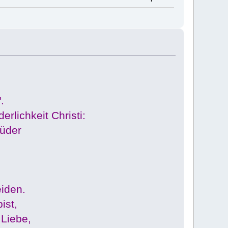
.
erlichkeit Christi:
rüder
eiden.
ist,
 Liebe,