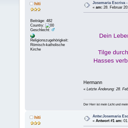
Josemaria Escriva 
hiti
«
am:
28. Februar 20
Beiträge: 482
Country:
Geschlecht:
Dein Leben
Religionszugehörigkeit:
Römisch-katholische
Kirche
Tilge durc
Hasses verbr
Hermann
«
Letzte Änderung: 28. Feb
Der Herr ist mein Licht und mein
Antw:Josemaria Esc
hiti
«
Antwort #1 am:
01.