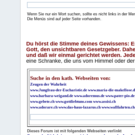
Wenn Sie nur ein Wort suchen, sollte es nicht links in der Me
Die Menüs sind auf jeder Seite vorhanden.
.
Du hörst die Stimme deines Gewissens: Es 
Gott, den unsichtbaren Gesetzgeber. Daher
und daß wir einmal gerichtet werden. Jeder
eine Schranke, die uns vom Himmel oder der H
Suche in den kath. Webseiten von:
Zeugen der Wahrheit
www.Jungfrau-der-Eucharistie.de
www.maria-die-makellose.d
www.barbara-weigand.de
www.adoremus.de
www.pater-pio.de
www.gebete.ch
www.gottliebtuns.com
www.assisi.ch
www.adorare.ch
www.das-haus-lazarus.ch
www.wallfahrten.ch
Dieses Forum ist mit folgenden Webseiten verlinkt