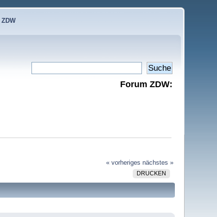
e ZDW
Forum ZDW:
« vorheriges
nächstes »
DRUCKEN