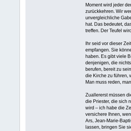
Moment wird jeder dem
zurückkehren. Wir we
unvergleichliche Gabe
hat. Das bedeutet, da
treffen. Der Teufel wi
‎Ihr seid vor dieser Z
empfangen. Sie könne
haben. Es gibt viele 
denjenigen, die nich
berufen, bereit zu se
die Kirche zu führen, 
Man muss reden, man 
‎Zuallererst müssen d
die Priester, die sic
wird – ich habe die Z
versichere Ihnen, wen
Ars, Jean-Marie-Bapti
lassen, bringen Sie s