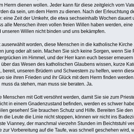
 Herrn dienen wollen. Jeder kann für diese zeitgleich vom Vater
rden da sein, um dem Herrn zu dienen. Nach der Erleuchtung d
: eine Zeit der Umkehr, die etwa sechseinhalb Wochen dauert 
ss alle Menschen ihren vollen freien Willen haben werden, ein
rd unseren Willen nicht binden und uns bekämpfen.‎
eit auserwählt worden, diese Menschen in die katholische Kirche
n jung oder alt sein. Machen Sie sich keine Sorgen, wenn Sie
Bergrücken im Himmel, und der Herr kann euch besser erneuern 
ts über das Wesen des katholischen Glaubens wissen, kurze Ka
in, bereit, unseren Brüdern und Schwestern zu helfen, wenn die
wo sie ihren Frieden und ihr Glück mit dem Herrn finden werden. 
muss da stehen, man muss sie beraten. Ja.‎
ie Menschen mit Gott versöhnt werden, damit Sie sie zum Prieste
h nicht in einem Gnadenzustand befinden, werden es schwer hab
eilen gesehen! Sie brauchen Schutz und Hilfe. Bereiten Sie den
n die Leute die Linie nicht stoppen, können wir nicht ins Bad
ste Vianney, der manchmal vierzehn Stunden im Beichtstuhl ve
ie zur Vorbereitung auf die Taufe, was schnell geschehen wird, w