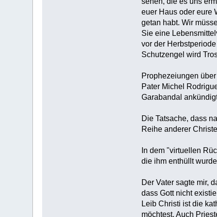
sehen, die es uns ermö
euer Haus oder eure 
getan habt. Wir müs
Sie eine Lebensmittel
vor der Herbstperiod
Schutzengel wird Trost
‎Prophezeiungen über 
‎Pater Michel Rodrigu
Garabandal ankündigte,
‎Die Tatsache, dass n
Reihe anderer Christen
‎In dem "virtuellen Rü
die ihm enthüllt wurd
‎Der Vater sagte mir,
dass Gott nicht exist
Leib Christi ist die 
möchtest. Auch Priest