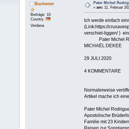
Pater Michel Rodri
Buchener
«
am:
11. Februar 20
Beiträge: 10
Country:
Ich werde einfach ein
Verdana
(Link:https://cruxave
versch
‎Pater Michel Rodrig
MICHAËL DEKEE
29 JULI 2020
‎4 KOMMENTARE‎
‎Normalerweise veröffe
Artikel mache ich ein
‎Pater Michel Rodrigu
Apostolische Brüderli
Familie mit 23 Kinder
Reisen zur Sonntagsme