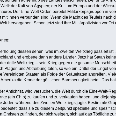
s, sondern außerhalb des Landes entschieden. Der dritte Arm der
 Welt: der Kult von Ägypten; der Kult um Europa und der Wicca-K
eimaurer. Der Eine-Welt-Orden bereitet Militärkorpsgruppen in v
kt mit ihnen verbunden sind. Wenn die Macht des Teufels nach 
elt hervorgehen. Schon jetzt sind ihre Militärpolizisten vor Or
rieg:‎
erholung dessen sehen, was im Zweiten Weltkrieg passiert ist,
schland und eroberte dann andere Länder. Jetzt hat Satan keine
 der dritte Weltkrieg – sein Krieg gegen die gesamte Menschheit.
h Plagen und Abtreibung töten, so wie ein Drittel der Engel v
e Vereinigten Staaten als Folge der Gräueltaten angreifen. Vi
merika die Krone der göttlichen Barmherzigkeit betet. Das hat 
 der Antichrist, wird versuchen, die Welt durch die Eine-Welt-Re
arke (ein Chip) zu kaufen und zu verkaufen haben, und diejeni
ie Juden während des Zweiten Weltkriegs jagte. Bestimmte Gru
 bedeutet, dass sie zu diesem Zeitpunkt spezielle und spezifis
n Christen zu finden, der sich weigert, sich auf das Tödliche z