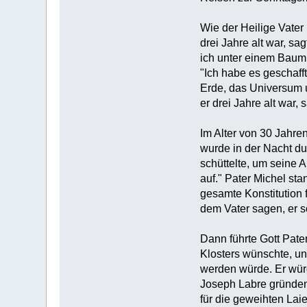
‎Wie der Heilige Vate
drei Jahre alt war, sa
ich unter einem Baum 
"Ich habe es geschafft
Erde, das Universum u
er drei Jahre alt war,
‎Im Alter von 30 Jah
wurde in der Nacht du
schüttelte, um seine 
auf." Pater Michel st
gesamte Konstitution f
dem Vater sagen, er s
‎Dann führte Gott Pat
Klosters wünschte, und
werden würde. Er würd
Joseph Labre gründen,
für die geweihten Laie