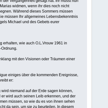
n der Vergangenheit gesagt hat. ‎‎Ihr müsst nun
Marias widmen, wenn ihr dies noch nicht
r segnen. Während dieses Sommers müssen
 Sie müssen Ihr allgemeines Lebensbekenntnis
gels Michael und des Gebets eurer
ng erhalten, wie auch O.L.Vrouw 1961 in
t-Ordnung.‎
inklang mit den Visionen oder Träumen einer
Rodrigue einiges über die kommenden Ereignisse,
ibt er:‎
ng wird niemand auf der Erde sagen können,
d er wird auch seinen Leib erkennen, und der
kommen müssen, so wie du es von ihnen sehen
ht da sein, um sie zu beurteilen. In diesem