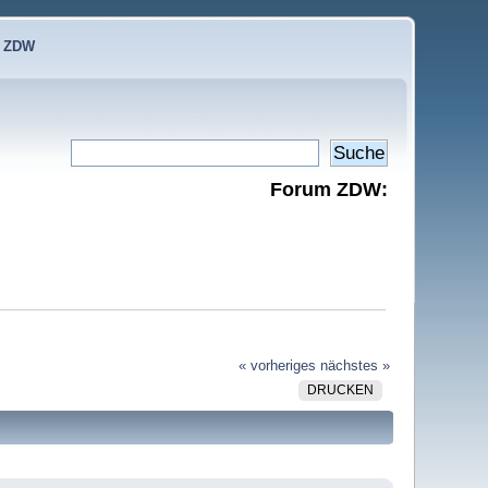
e ZDW
Forum ZDW:
« vorheriges
nächstes »
DRUCKEN