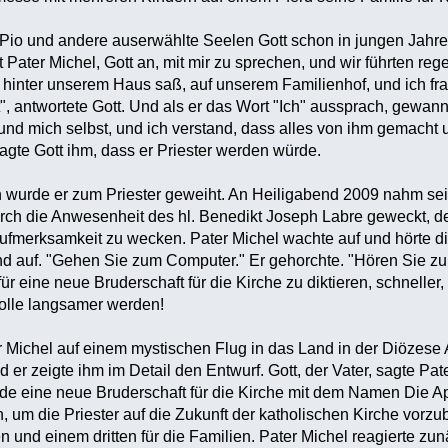
r Pio und andere auserwählte Seelen Gott schon in jungen Jahre
gt Pater Michel, Gott an, mit mir zu sprechen, und wir führten r
hinter unserem Haus saß, auf unserem Familienhof, und ich fr
", antwortete Gott. Und als er das Wort "Ich" aussprach, gewann
nd mich selbst, und ich verstand, dass alles von ihm gemacht u
 sagte Gott ihm, dass er Priester werden würde.‎
ren wurde er zum Priester geweiht. An Heiligabend 2009 nahm 
rch die Anwesenheit des hl. Benedikt Joseph Labre geweckt, d
Aufmerksamkeit zu wecken. Pater Michel wachte auf und hörte d
and auf. "Gehen Sie zum Computer." Er gehorchte. "Hören Sie z
ür eine neue Bruderschaft für die Kirche zu diktieren, schneller
olle langsamer werden!‎
er Michel auf einem mystischen Flug in das Land in der Diözes
 er zeigte ihm im Detail den Entwurf. Gott, der Vater, sagte Pat
e eine neue Bruderschaft für die Kirche mit dem Namen Die Ap
 um die Priester auf die Zukunft der katholischen Kirche vor
n und einem dritten für die Familien. Pater Michel reagierte zu