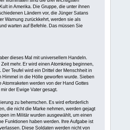
 Illuminaten sind die drei wichtigsten
ult in Amerika. Die Gruppe, die unter ihnen
erschiedenen Ländern vor, die Jünger Satans
der Warnung zurückkehrt, werden sie als
t und warten auf Befehle. Das müssen Sie
 aber dieses Mal mit universellem Handeln.
 Zeit mehr. Er wird einen Atomkrieg beginnen,
 Der Teufel wird ein Drittel der Menschheit in
om Himmel in die Hölle geworfen wurde. Sieben
ele Atomraketen werden von der Hand Gottes
mir der Ewige Vater gesagt.‎
gierung zu beherrschen. Es wird erforderlich
gen, die nicht die Marke nehmen, werden gejagt
ppen im Militär wurden ausgewählt, um einen
che Funktionen haben werden. Ihre Aufgabe ist
u verlassen. Diese Soldaten werden nicht von