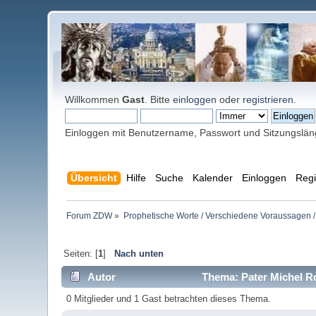
Willkommen
Gast
. Bitte
einloggen
oder
registrieren
.
Einloggen mit Benutzername, Passwort und Sitzungslä
Übersicht
Hilfe
Suche
Kalender
Einloggen
Regi
Forum ZDW
»
Prophetische Worte / Verschiedene Voraussagen /
Seiten: [
1
]
Nach unten
Autor
Thema: Pater Michel R
0 Mitglieder und 1 Gast betrachten dieses Thema.