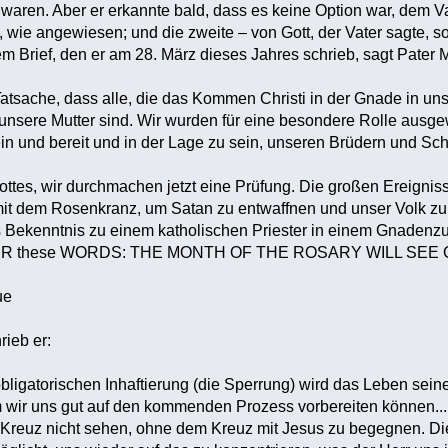
 waren. Aber er erkannte bald, dass es keine Option war, dem V
t, wie angewiesen; und die zweite – von Gott, der Vater sagte, 
inem Brief, den er am 28. März dieses Jahres schrieb, sagt Pater M
e Tatsache, dass alle, die das Kommen Christi in der Gnade in u
unsere Mutter sind. Wir wurden für eine besondere Rolle ausge
n und bereit und in der Lage zu sein, unseren Brüdern und Sch
Gottes, wir durchmachen jetzt eine Prüfung. ‎‎Die großen Ereig
t mit dem Rosenkranz, um Satan zu entwaffnen und unser Volk zu 
 Bekenntnis zu einem katholischen Priester in einem Gnadenzu
R these WORDS: THE MONTH OF THE ROSARY WILL SEE G
ue
ieb er:‎
obligatorischen Inhaftierung (die Sperrung) wird das Leben sein
m wir uns gut auf den kommenden Prozess vorbereiten können... 
Kreuz nicht sehen, ohne dem Kreuz mit Jesus zu begegnen. Die