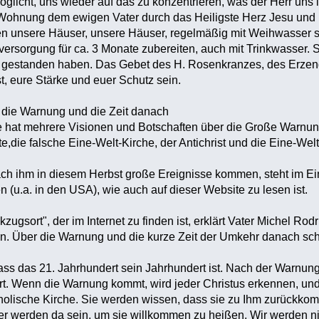
glicht, uns wieder auf das zu konzentrieren, was der Herr uns i
Wohnung dem ewigen Vater durch das Heiligste Herz Jesu und 
sen unsere Häuser, unsere Häuser, regelmäßig mit Weihwasse
versorgung für ca. 3 Monate zubereiten, auch mit Trinkwasser.
e gestanden haben.‎‎ Das Gebet des H. Rosenkranzes, des Erzen
, eure Stärke und euer Schutz sein.‎
die Warnung und die Zeit danach‎
e hat mehrere Visionen und Botschaften über ‎‎die Große Warnu
‎‎die falsche Eine-Welt-Kirche, der Antichrist und die Eine-Wel
ach ihm in diesem Herbst große Ereignisse kommen, steht im E
 (u.a. in den USA), wie ‎‎auch auf dieser Website zu lesen ist.‎
ckzugsort", der im Internet zu finden ist, erklärt Vater Michel 
en. Über die Warnung und die kurze Zeit der Umkehr danach schre
 dass das 21. Jahrhundert sein Jahrhundert ist. Nach der Warnu
iert. Wenn die Warnung kommt, wird jeder Christus erkennen, un
katholische Kirche. Sie werden wissen, dass sie zu Ihm zurück
er werden da sein, um sie willkommen zu heißen. Wir werden nic