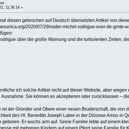
gue
21, 11:36:14 »
mal diesen gebrochen auf Deutsch übersetzten Artikel von diese
spesunica.org/2020/07/29/vader-michel-rodrigue-over-de-grote-w
iet-liggen/ ) einfüg
ue über die große Warnung und die turbulenten Zeiten, die v
ntliche ich solche Artikel nicht auf dieser Website, aber wegen 
e Ausnahme. Sie können es akzeptieren oder zurücklassen – die 
e ist der Gründer und Obere einer neuen Bruderschaft, die von d
chkeit des Hl. Benedikt Joseph Labre in der Diözese Amos in Q
n geboren. Er wuchs arm auf. Seine Familie lebte auf einem kle
sse mit mehreren Kindern auf einem Pferd seine Familie für K