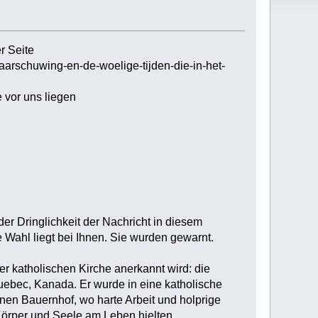
r Seite
aarschuwing-en-de-woelige-tijden-die-in-het-
en:
or uns liegen‎
der Dringlichkeit der Nachricht in diesem
Wahl liegt bei Ihnen. Sie wurden gewarnt. ‎
er katholischen Kirche anerkannt wird: die
uebec, Kanada. Er wurde in eine katholische
inen Bauernhof, wo harte Arbeit und holprige
örper und Seele am Leben hielten.‎