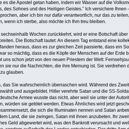
e es die Apostel getan haben, indem wir Wasser auf die Volksm
, des Sohnes und des Heiligen Geistes." Ich versichere Ihnen
rochen, aber ich bin nur dafür verantwortlich, nur das zu teilen,
 wenn ich sterbe, also möchte ich Ihm treu bleiben.‎
 sechseinhalb Wochen zurückkehrt, wird er eine Botschaft über
breiten. Die Botschaft lautet: An diesem Tag entstand eine kolle
 fanden heraus, dass es zur gleichen Zeit passierte, dass ein
war so mächtig, dass es die Köpfe der Menschen auf der Erde bee
t uns schon jetzt von den neuen Priestern der Welt: Fernsehjourn
en sie nur die Nachrichten, die ihre Meinung ist. Sie verdrehen d
zu glauben.‎
en, das Sie wahrscheinlich überraschen wird. Während des Zweit
wählt und ausgebildet. Hitler verehrte Satan und die SS-Solda
eutsche Armee wusste das nicht, aber weil sie unter der Autorit
en, würden sie getötet werden. Etwas Ähnliches wird jetzt gesc
ammensetzt, die sich die Illuminaten nennen und Satan anbete
dem Land, die sie zwingen, Satan mit ihnen anzubeten. Ihr zweit
hes Geld abgewertet wird, was den Bankrott verursacht und wel