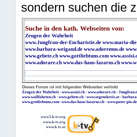
sondern suchen die z
Suche in den kath. Webseiten von:
Zeugen der Wahrheit
www.Jungfrau-der-Eucharistie.de
www.maria-die
www.barbara-weigand.de
www.adoremus.de
www.
www.gebete.ch
www.gottliebtuns.com
www.assisi.
www.adorare.ch
www.das-haus-lazarus.ch
www.wa
Dieses Forum ist mit folgenden Webseiten verlinkt
Zeugen der Wahrheit
-
www.assisi.ch
-
www.adorare.ch
-
Jungfrau.d
www.wallfahrten.ch
-
www.gebete.ch
-
www.segenskreis.at
-
barbara
www.gottliebtuns.com
-
www.das-haus-lazarus.ch
-
www.pater-pio.de
www3.k-tv.org
www.k-tv.org
www.k-tv.at