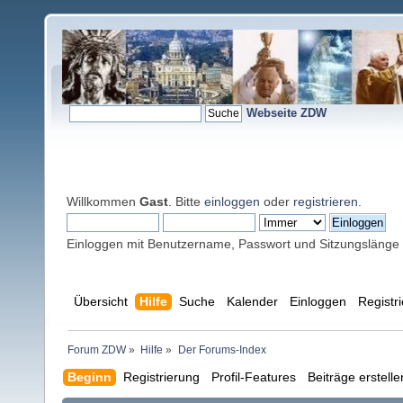
Webseite ZDW
Willkommen
Gast
. Bitte
einloggen
oder
registrieren
.
Einloggen mit Benutzername, Passwort und Sitzungslänge
Übersicht
Hilfe
Suche
Kalender
Einloggen
Registr
Forum ZDW
»
Hilfe
»
Der Forums-Index
Beginn
Registrierung
Profil-Features
Beiträge erstell