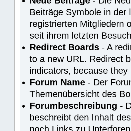
Neue Beiträge
- Die Neu
Beiträge Symbole in der 
registrierten Mitgliedern
seit ihrem letzten Besuc
Redirect Boards
- A redi
to a new URL. Redirect 
indicators, because they 
Forum Name
- Der Foru
Themenübersicht des Bo
Forumbeschreibung
- D
beschreibt den Inhalt de
noch Links zu Unterfore