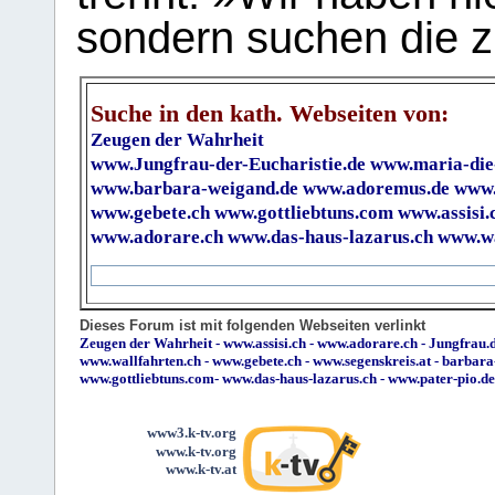
sondern suchen die z
Suche in den kath. Webseiten von:
Zeugen der Wahrheit
www.Jungfrau-der-Eucharistie.de
www.maria-die
www.barbara-weigand.de
www.adoremus.de
www.
www.gebete.ch
www.gottliebtuns.com
www.assisi.
www.adorare.ch
www.das-haus-lazarus.ch
www.wa
Dieses Forum ist mit folgenden Webseiten verlinkt
Zeugen der Wahrheit
-
www.assisi.ch
-
www.adorare.ch
-
Jungfrau.d
www.wallfahrten.ch
-
www.gebete.ch
-
www.segenskreis.at
-
barbara
www.gottliebtuns.com
-
www.das-haus-lazarus.ch
-
www.pater-pio.de
www3.k-tv.org
www.k-tv.org
www.k-tv.at