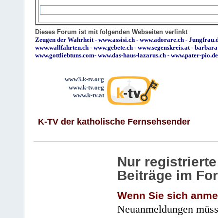
Dieses Forum ist mit folgenden Webseiten verlinkt
Zeugen der Wahrheit
-
www.assisi.ch
-
www.adorare.ch
-
Jungfrau.d
www.wallfahrten.ch
-
www.gebete.ch
-
www.segenskreis.at
-
barbara
www.gottliebtuns.com
-
www.das-haus-lazarus.ch
-
www.pater-pio.de
www3.k-tv.org
www.k-tv.org
www.k-tv.at
K-TV der katholische Fernsehsender
Nur registrier
Beiträge im Fo
Wenn Sie sich anme
Neuanmeldungen müsse