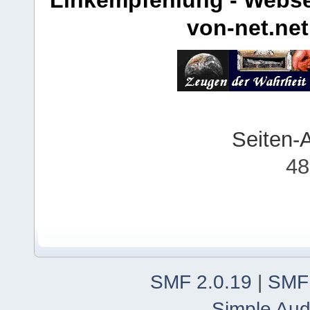
von-net.net
Seiten-
48
SMF 2.0.19
|
SMF
Simple Aud