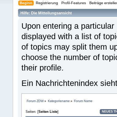
Beginn
Registrierung
Profil-Features
Beiträge erstell
Hilfe: Die Mitteilungsansicht
Upon entering a particular
displayed with a list of to
of topics may split them 
choose the number of topi
their profile.
Ein Nachrichtenindex sieh
Forum ZDW
»
Kategoriename
»
Forum Name
Seiten: [
Seiten Liste
]
NEUES T