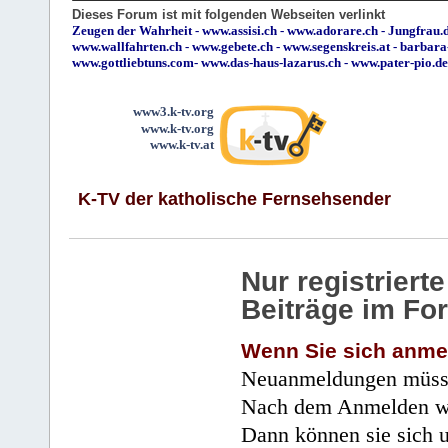
Dieses Forum ist mit folgenden Webseiten verlinkt
Zeugen der Wahrheit
-
www.assisi.ch
-
www.adorare.ch
-
Jungfrau.d
www.wallfahrten.ch
-
www.gebete.ch
-
www.segenskreis.at
-
barbara
www.gottliebtuns.com
-
www.das-haus-lazarus.ch
-
www.pater-pio.de
www3.k-tv.org
www.k-tv.org
www.k-tv.at
K-TV der katholische Fernsehsender
Nur registrier
Beiträge im Fo
Wenn Sie sich anme
Neuanmeldungen müsse
Nach dem Anmelden wir
Dann können sie sich 