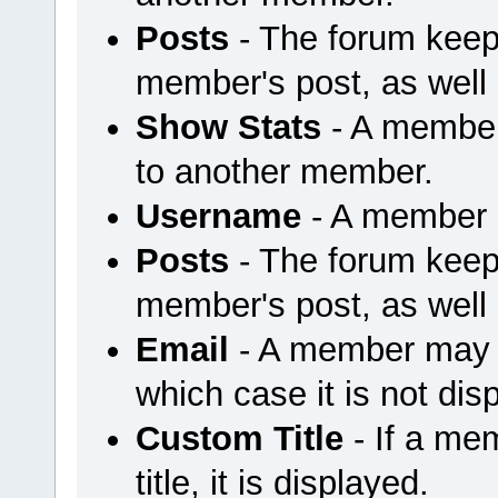
Posts
- The forum keep
member's post, as well
Show Stats
- A member
to another member.
Username
- A member u
Posts
- The forum keep
member's post, as well
Email
- A member may ch
which case it is not dis
Custom Title
- If a me
title, it is displayed.