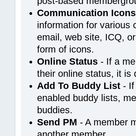
post-based membergrou
Communication Icons
information for variou
email, web site, ICQ, or 
form of icons.
Online Status
- If a m
their online status, it is
Add To Buddy List
- I
enabled buddy lists, m
buddies.
Send PM
- A member m
another member.