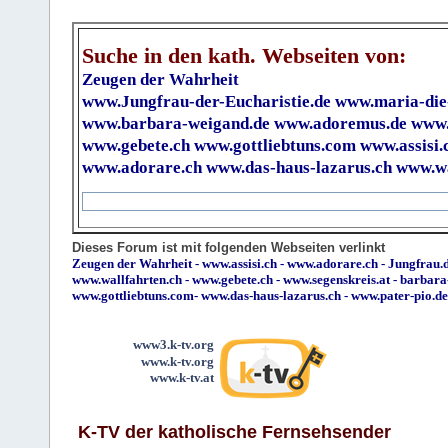
Suche in den kath. Webseiten von:
Zeugen der Wahrheit
www.Jungfrau-der-Eucharistie.de
www.maria-die
www.barbara-weigand.de
www.adoremus.de
www.
www.gebete.ch
www.gottliebtuns.com
www.assisi.
www.adorare.ch
www.das-haus-lazarus.ch
www.wa
Dieses Forum ist mit folgenden Webseiten verlinkt
Zeugen der Wahrheit
-
www.assisi.ch
-
www.adorare.ch
-
Jungfrau.d
www.wallfahrten.ch
-
www.gebete.ch
-
www.segenskreis.at
-
barbara
www.gottliebtuns.com
-
www.das-haus-lazarus.ch
-
www.pater-pio.de
www3.k-tv.org
www.k-tv.org
www.k-tv.at
K-TV der katholische Fernsehsender