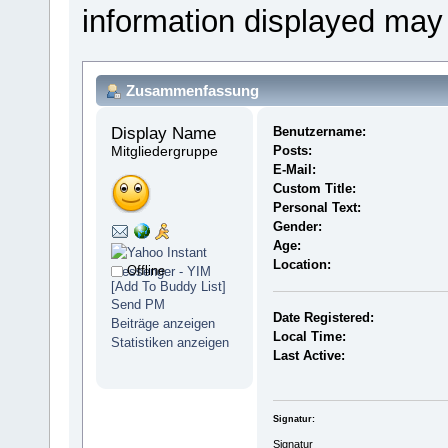
information displayed may
Zusammenfassung
Display Name 
Benutzername:
Mitgliedergruppe
Posts:
E-Mail:
Custom Title:
Personal Text:
Gender:
Age:
Location:
Offline
[Add To Buddy List]
Send PM
Date Registered:
Beiträge anzeigen
Local Time:
Statistiken anzeigen
Last Active:
Signatur:
Signatur