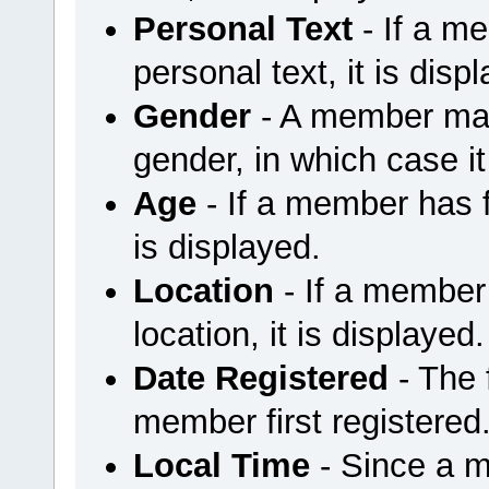
Personal Text
- If a m
personal text, it is disp
Gender
- A member may 
gender, in which case it
Age
- If a member has fi
is displayed.
Location
- If a member 
location, it is displayed.
Date Registered
- The
member first registered
Local Time
- Since a m