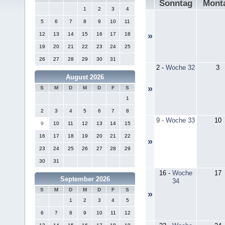
Sonntag
Mont
1
2
3
4
5
6
7
8
9
10
11
12
13
14
15
16
17
18
»
19
20
21
22
23
24
25
26
27
28
29
30
31
2
-
Woche 32
3
August 2026
»
S
M
D
M
D
F
S
1
2
3
4
5
6
7
8
9
-
Woche 33
10
9
10
11
12
13
14
15
16
17
18
19
20
21
22
»
23
24
25
26
27
28
29
30
31
16
-
Woche
17
September 2026
34
S
M
D
M
D
F
S
»
1
2
3
4
5
6
7
8
9
10
11
12