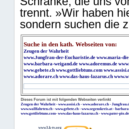
Schranke, die uns vo
trennt. »Wir haben hi
sondern suchen die z
Suche in den kath. Webseiten von:
Zeugen der Wahrheit
www.Jungfrau-der-Eucharistie.de
www.maria-die
www.barbara-weigand.de
www.adoremus.de
www.
www.gebete.ch
www.gottliebtuns.com
www.assisi.
www.adorare.ch
www.das-haus-lazarus.ch
www.wa
Dieses Forum ist mit folgenden Webseiten verlinkt
Zeugen der Wahrheit
-
www.assisi.ch
-
www.adorare.ch
-
Jungfrau.d
www.wallfahrten.ch
-
www.gebete.ch
-
www.segenskreis.at
-
barbara
www.gottliebtuns.com
-
www.das-haus-lazarus.ch
-
www.pater-pio.de
www3.k-tv.org