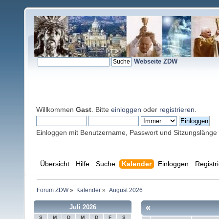
Webseite ZDW
Willkommen
Gast
. Bitte
einloggen
oder
registrieren
.
Einloggen mit Benutzername, Passwort und Sitzungslänge
Übersicht
Hilfe
Suche
Kalender
Einloggen
Registr
Forum ZDW
»
Kalender
»
August 2026
«
Juli 2026
S
M
D
M
D
F
S