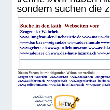
sondern suchen die z
Suche in den kath. Webseiten von:
Zeugen der Wahrheit
www.Jungfrau-der-Eucharistie.de
www.maria-die
www.barbara-weigand.de
www.adoremus.de
www.
www.gebete.ch
www.gottliebtuns.com
www.assisi.
www.adorare.ch
www.das-haus-lazarus.ch
www.wa
Dieses Forum ist mit folgenden Webseiten verlinkt
Zeugen der Wahrheit
-
www.assisi.ch
-
www.adorare.ch
-
Jungfrau.d
www.wallfahrten.ch
-
www.gebete.ch
-
www.segenskreis.at
-
barbara
www.gottliebtuns.com
-
www.das-haus-lazarus.ch
-
www.pater-pio.de
www3.k-tv.org
www.k-tv.org
www.k-tv.at