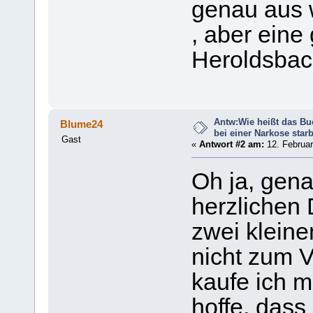
genau aus 
, aber eine
Heroldsbach
Antw:Wie heißt das Bu
Blume24
bei einer Narkose sta
Gast
«
Antwort #2 am:
12. Februar
Oh ja, gena
herzlichen 
zwei klein
nicht zum V
kaufe ich mi
hoffe, dass