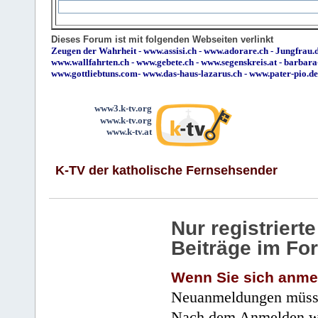
Dieses Forum ist mit folgenden Webseiten verlinkt
Zeugen der Wahrheit
-
www.assisi.ch
-
www.adorare.ch
-
Jungfrau.d
www.wallfahrten.ch
-
www.gebete.ch
-
www.segenskreis.at
-
barbara
www.gottliebtuns.com
-
www.das-haus-lazarus.ch
-
www.pater-pio.de
www3.k-tv.org
www.k-tv.org
www.k-tv.at
K-TV der katholische Fernsehsender
Nur registrier
Beiträge im Fo
Wenn Sie sich anme
Neuanmeldungen müsse
Nach dem Anmelden wir