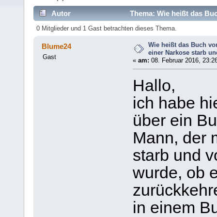
Autor
Thema: Wie heißt das Buc
(Gelesen 7381 mal)
0 Mitglieder und 1 Gast betrachten dieses Thema.
Wie heißt das Buch vo
Blume24
einer Narkose starb u
Gast
«
am:
08. Februar 2016, 23:2
Hallo,
ich habe h
über ein B
Mann, der m
starb und v
wurde, ob 
zurückkehre
in einem B