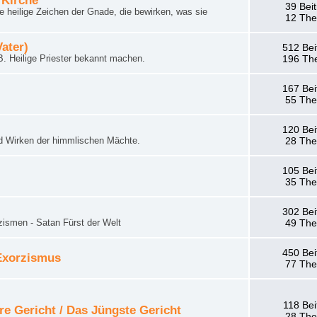
 Kirche
39 Bei
 heilige Zeichen der Gnade, die bewirken, was sie
12 Th
Vater)
512 Bei
. Heilige Priester bekannt machen.
196 Th
167 Bei
55 Th
120 Bei
d Wirken der himmlischen Mächte.
28 Th
105 Bei
35 Th
302 Bei
zismen - Satan Fürst der Welt
49 Th
450 Bei
 Exorzismus
77 Th
118 Bei
re Gericht / Das Jüngste Gericht
28 Th