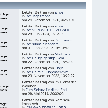
Letzter Beitrag
von
amos
iträge
in
Re: Tagesmotto
emen
am 24. Dezember 2020, 06:50:01
Letzter Beitrag
von
amos
träge
in
Re: VON WOCHE ZU WOCHE
emen
am 28. Juni 2020, 15:54:09
Letzter Beitrag
von
DerFranke
träge
in
Re: sühne für andere
emen
am 31. Januar 2025, 16:13:42
Letzter Beitrag
von
Moderator
träge
in
Re: Heilige geistige Kom...
emen
am 22. Dezember 2020, 15:52:40
Letzter Beitrag
von
Engie
träge
in
Re: Helmut Lungenschmidt...
emen
am 23. November 2022, 10:22:27
Letzter Beitrag
von Im Dienst der
Wahrheit
iträge
in
Zum Schutz für diese End...
emen
am 29. Mai 2019, 20:02:02
Letzter Beitrag
von Römisch-
katholisch
träge
in
ICH WAR FREIMAURER
emen