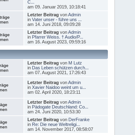
C...
am 09. Januar 2019, 10:18:41
Letzter Beitrag
von
Admin
träge
in
Vater unser - führe uns ...
emen
am 14. Juni 2018, 09:09:28
Letzter Beitrag
von
Admin
träge
in
Pfarrer Weiss. † Audio/P...
emen
am 16. August 2023, 09:59:16
Letzter Beitrag
von
M Lutz
träge
in
Das Leben schützen durch...
emen
am 07. August 2021, 17:26:43
Letzter Beitrag
von
Admin
träge
in
Xavier Naidoo weint um u...
men
am 02. April 2020, 18:23:11
Letzter Beitrag
von
Admin
räge
in
Pädogate Deutschland: Co...
men
am 24. Juni 2020, 10:53:30
Letzter Beitrag
von
DerFranke
räge
in
Re: Die neue Weltreligi...
men
am 14. November 2017, 08:58:07