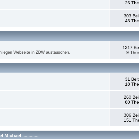
26 Th
303 Bei
43 Th
1317 Be
anliegen Webseite in ZDW austauschen.
9 The
31 Bei
18 Th
260 Bei
80 Th
306 Bei
151 Th
chael .............