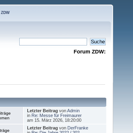
e ZDW
Forum ZDW:
Letzter Beitrag
von
Admin
iträge
in
Re: Messe für Freimaurer
emen
am 15. März 2026, 18:20:00
Letzter Beitrag
von
DerFranke
träge
in
Re: Die Jahre 2022 / 202...