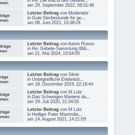
in
Re: Die Macht des Gebete...
emen
am 29. September 2022, 08:31:46
Letzter Beitrag
von
Moderator
träge
in
Gute Sterbestunde für ge...
emen
am 08. Juni 2021, 15:38:24
Letzter Beitrag
von
Aaron Russo
iträge
in
Re: Gebete-Sammlung (Bib...
men
am 21. Mai 2024, 19:54:09
Letzter Beitrag
von
Silvie
träge
in
Unbegreifliche Erlebnisb...
emen
am 18. Dezember 2019, 22:18:44
Letzter Beitrag
von
M Lutz
träge
in
Das Schweigen Mariens du...
emen
am 29. Juli 2020, 21:34:55
Letzter Beitrag
von
M Lutz
träge
in
Heiliger Pater Maximilia...
emen
am 14. August 2021, 14:21:09