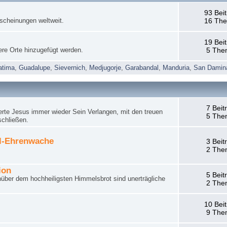
93 Bei
rscheinungen weltweit.
16 Th
19 Bei
ere Orte hinzugefügt werden.
5 The
atima
,
Guadalupe
,
Sievernich
,
Medjugorje
,
Garabandal
,
Manduria
,
San Damin
7 Beit
rte Jesus immer wieder Sein Verlangen, mit den treuen
5 The
schließen.
el-Ehrenwache
3 Beit
2 The
ion
5 Beit
nüber dem hochheiligsten Himmelsbrot sind unerträgliche
2 The
10 Bei
9 The