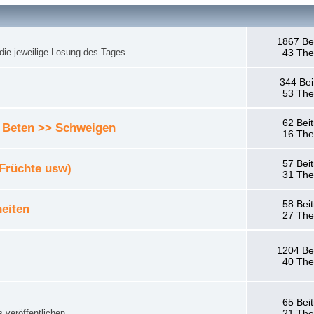
1867 Be
die jeweilige Losung des Tages
43 Th
344 Bei
53 Th
62 Bei
 Beten >> Schweigen
16 Th
57 Bei
 Früchte usw)
31 Th
58 Bei
eiten
27 Th
1204 Be
40 Th
65 Bei
 veröffentlichen.
21 Th