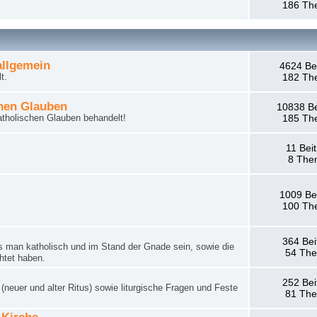
186 Th
llgemein
4624 Be
t.
182 Th
hen Glauben
10838 Be
tholischen Glauben behandelt!
185 Th
11 Bei
8 The
1009 Be
100 Th
364 Bei
man katholisch und im Stand der Gnade sein, sowie die
54 Th
htet haben.
252 Bei
neuer und alter Ritus) sowie liturgische Fragen und Feste
81 Th