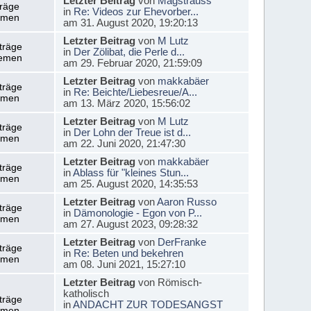
Letzter Beitrag
von
Magstrauss
träge
in
Re: Videos zur Ehevorber...
emen
am 31. August 2020, 19:20:13
Letzter Beitrag
von
M Lutz
träge
in
Der Zölibat, die Perle d...
emen
am 29. Februar 2020, 21:59:09
Letzter Beitrag
von
makkabäer
träge
in
Re: Beichte/Liebesreue/A...
emen
am 13. März 2020, 15:56:02
Letzter Beitrag
von
M Lutz
träge
in
Der Lohn der Treue ist d...
emen
am 22. Juni 2020, 21:47:30
Letzter Beitrag
von
makkabäer
träge
in
Ablass für "kleines Stun...
emen
am 25. August 2020, 14:35:53
Letzter Beitrag
von
Aaron Russo
träge
in
Dämonologie - Egon von P...
emen
am 27. August 2023, 09:28:32
Letzter Beitrag
von
DerFranke
träge
in
Re: Beten und bekehren
emen
am 08. Juni 2021, 15:27:10
Letzter Beitrag
von Römisch-
katholisch
träge
in
ANDACHT ZUR TODESANGST
emen