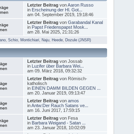
Letzter Beitrag
von
Aaron Russo
träge
in
Erscheinung der Hl. Got...
emen
am 04. September 2019, 19:18:46
Letzter Beitrag
von
Garabandal Kanal
träge
in
Papst Friedenspapst Mosk...
men
am 28. Mai 2025, 21:31:26
ano
,
Schio
,
Montichiari
,
Naju
,
Heede
,
Dozule (JNSR)
Letzter Beitrag
von Jossab
räge
in
Luzifer über Barbara Wei...
men
am 09. März 2018, 09:32:32
Letzter Beitrag
von Römisch-
katholisch
räge
in
EINEN DAMM BILDEN GEGEN ...
men
am 20. Januar 2019, 09:13:47
Letzter Beitrag
von
amos
räge
in
Antw:Der Rauch Satans ve...
men
am 16. Juni 2017, 17:59:15
Letzter Beitrag
von Fesa
träge
in
Barbara Weigand - Satan ...
men
am 23. Januar 2018, 10:02:09