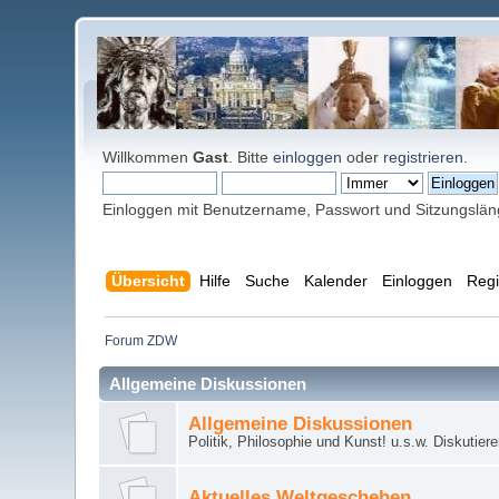
Willkommen
Gast
. Bitte
einloggen
oder
registrieren
.
Einloggen mit Benutzername, Passwort und Sitzungslä
Übersicht
Hilfe
Suche
Kalender
Einloggen
Regi
Forum ZDW
Allgemeine Diskussionen
Allgemeine Diskussionen
Politik, Philosophie und Kunst! u.s.w. Diskutier
Aktuelles Weltgeschehen