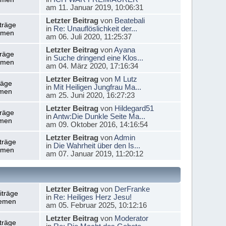
am 11. Januar 2019, 10:06:31
Letzter Beitrag
von
Beatebali
träge
in
Re: Unauflöslichkeit der...
emen
am 06. Juli 2020, 11:25:37
Letzter Beitrag
von
Ayana
träge
in
Suche dringend eine Klos...
emen
am 04. März 2020, 17:16:34
Letzter Beitrag
von
M Lutz
räge
in
Mit Heiligen Jungfrau Ma...
men
am 25. Juni 2020, 16:27:23
Letzter Beitrag
von
Hildegard51
träge
in
Antw:Die Dunkle Seite Ma...
men
am 09. Oktober 2016, 14:16:54
Letzter Beitrag
von
Admin
träge
in
Die Wahrheit über den Is...
emen
am 07. Januar 2019, 11:20:12
Letzter Beitrag
von
DerFranke
iträge
in
Re: Heiliges Herz Jesu!
emen
am 05. Februar 2025, 10:12:16
Letzter Beitrag
von
Moderator
träge