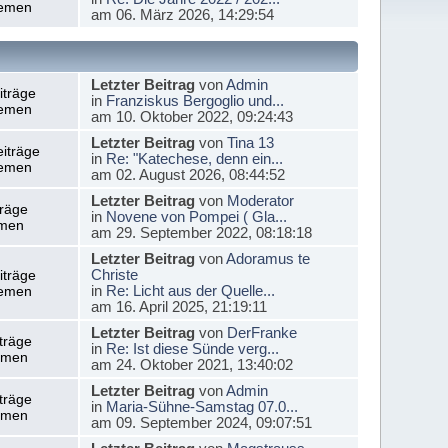
emen
am 06. März 2026, 14:29:54
Letzter Beitrag
von
Admin
iträge
in
Franziskus Bergoglio und...
emen
am 10. Oktober 2022, 09:24:43
Letzter Beitrag
von
Tina 13
iträge
in
Re: "Katechese, denn ein...
emen
am 02. August 2026, 08:44:52
Letzter Beitrag
von
Moderator
träge
in
Novene von Pompei ( Gla...
men
am 29. September 2022, 08:18:18
Letzter Beitrag
von
Adoramus te
Christe
iträge
in
Re: Licht aus der Quelle...
emen
am 16. April 2025, 21:19:11
Letzter Beitrag
von
DerFranke
träge
in
Re: Ist diese Sünde verg...
emen
am 24. Oktober 2021, 13:40:02
Letzter Beitrag
von
Admin
träge
in
Maria-Sühne-Samstag 07.0...
emen
am 09. September 2024, 09:07:51