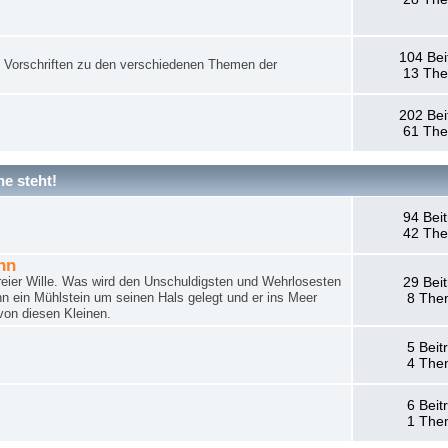
104 Bei
nd Vorschriften zu den verschiedenen Themen der
13 Th
202 Bei
61 Th
e steht!
94 Bei
42 Th
hn
reier Wille. Was wird den Unschuldigsten und Wehrlosesten
29 Bei
n ein Mühlstein um seinen Hals gelegt und er ins Meer
8 The
von diesen Kleinen.
5 Beit
4 The
6 Beit
1 The