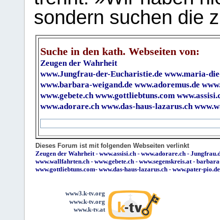
sondern suchen die z
Suche in den kath. Webseiten von:
Zeugen der Wahrheit
www.Jungfrau-der-Eucharistie.de
www.maria-die
www.barbara-weigand.de
www.adoremus.de
www.
www.gebete.ch
www.gottliebtuns.com
www.assisi.
www.adorare.ch
www.das-haus-lazarus.ch
www.wa
Dieses Forum ist mit folgenden Webseiten verlinkt
Zeugen der Wahrheit
-
www.assisi.ch
-
www.adorare.ch
-
Jungfrau.d
www.wallfahrten.ch
-
www.gebete.ch
-
www.segenskreis.at
-
barbara
www.gottliebtuns.com
-
www.das-haus-lazarus.ch
-
www.pater-pio.de
www3.k-tv.org
www.k-tv.org
www.k-tv.at