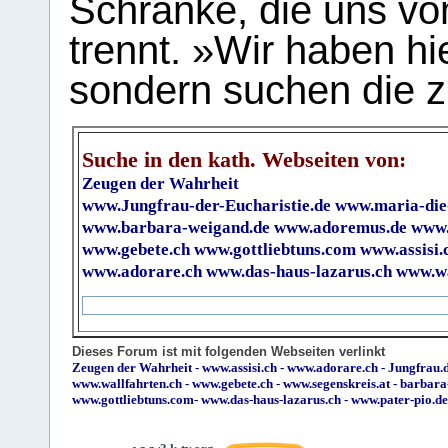
Schranke, die uns vo
trennt. »Wir haben hi
sondern suchen die z
Suche in den kath. Webseiten von:
Zeugen der Wahrheit
www.Jungfrau-der-Eucharistie.de
www.maria-die
www.barbara-weigand.de
www.adoremus.de
www.
www.gebete.ch
www.gottliebtuns.com
www.assisi.
www.adorare.ch
www.das-haus-lazarus.ch
www.wa
Dieses Forum ist mit folgenden Webseiten verlinkt
Zeugen der Wahrheit
-
www.assisi.ch
-
www.adorare.ch
-
Jungfrau.d
www.wallfahrten.ch
-
www.gebete.ch
-
www.segenskreis.at
-
barbara
www.gottliebtuns.com
-
www.das-haus-lazarus.ch
-
www.pater-pio.de