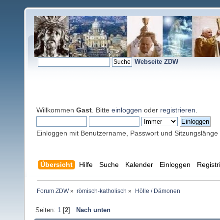
Webseite ZDW
Willkommen
Gast
. Bitte
einloggen
oder
registrieren
.
Einloggen mit Benutzername, Passwort und Sitzungslänge
Übersicht
Hilfe
Suche
Kalender
Einloggen
Registr
Forum ZDW
»
römisch-katholisch
»
Hölle / Dämonen
Seiten:
1
[
2
]
Nach unten