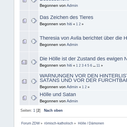
Begonnen von
Admin
Das Zeichen des Tieres
Begonnen von
hiti
«
1
2
»
Theresia von Avila berichtet über die 
Begonnen von
Admin
Die Hölle ist der Zustand des ewigen N
Begonnen von
hiti
«
1
2
3
4
5
6
...
11
»
WARNUNGEN VOR DEN HINTERLIS
SATANS UND VOR DER FURCHTBA
Begonnen von
Admin
«
1
2
»
Hölle und Satan
Begonnen von
Admin
Seiten:
1
[
2
]
Nach oben
Forum ZDW
»
römisch-katholisch
»
Hölle / Dämonen