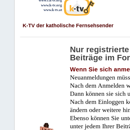
www3.k-tv.org
www.k-tv.org
www.k-tv.at
K-TV der katholische Fernsehsender
Nur registrier
Beiträge im Fo
Wenn Sie sich anme
Neuanmeldungen müsse
Nach dem Anmelden wir
Dann können sie sich 
Nach dem Einloggen kö
ändern oder weitere hi
Ebenso können Sie unte
unter jedem Ihrer Beitr