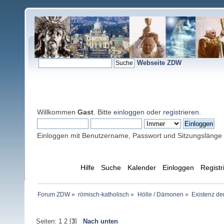
Webseite ZDW
Willkommen
Gast
. Bitte
einloggen
oder
registrieren
.
Einloggen mit Benutzername, Passwort und Sitzungslänge
Übersicht
Hilfe
Suche
Kalender
Einloggen
Registr
Forum ZDW
»
römisch-katholisch
»
Hölle / Dämonen
»
Existenz de
Seiten:
1
2
[
3
]
Nach unten