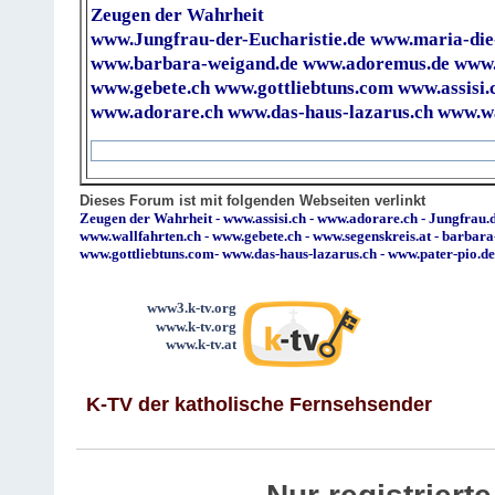
Zeugen der Wahrheit
www.Jungfrau-der-Eucharistie.de
www.maria-die
www.barbara-weigand.de
www.adoremus.de
www.
www.gebete.ch
www.gottliebtuns.com
www.assisi.
www.adorare.ch
www.das-haus-lazarus.ch
www.wa
Dieses Forum ist mit folgenden Webseiten verlinkt
Zeugen der Wahrheit
-
www.assisi.ch
-
www.adorare.ch
-
Jungfrau.d
www.wallfahrten.ch
-
www.gebete.ch
-
www.segenskreis.at
-
barbara
www.gottliebtuns.com
-
www.das-haus-lazarus.ch
-
www.pater-pio.de
www3.k-tv.org
www.k-tv.org
www.k-tv.at
K-TV der katholische Fernsehsender