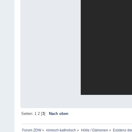
Seiten:
1
2
[
3
]
Nach oben
Forum ZDW
»
römisch-katholisch
»
Hölle / Dämonen
»
Existenz de