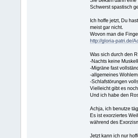
Sie bekam dann eine 
Schwerst spastisch ge
Ich hoffe jetzt, Du h
meist gar nicht.
Wovon man die Finger 
http://gloria-patri.d
Was sich durch den Ro
-Nachts keine Muske
-Migräne fast vollstän
-allgemeines Wohlemp
-Schlafstörungen volls
Vielleicht gibt es noch
Und ich habe den Ros
Achja, ich benutze tä
Es ist exorziertes We
während des Exorzism
Jetzt kann ich nur hof