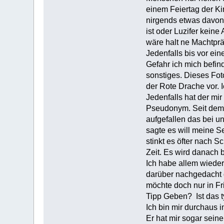
einem Feiertag der K
nirgends etwas davon 
ist oder Luzifer kein
wäre halt ne Machtpr
Jedenfalls bis vor ei
Gefahr ich mich befin
sonstiges. Dieses Fot
der Rote Drache vor. 
Jedenfalls hat der mir
Pseudonym. Seit dem 
aufgefallen das bei 
sagte es will meine S
stinkt es öfter nach S
Zeit. Es wird danach 
Ich habe allem wieders
darüber nachgedacht d
möchte doch nur in Fr
Tipp Geben? Ist das t
Ich bin mir durchaus
Er hat mir sogar sei