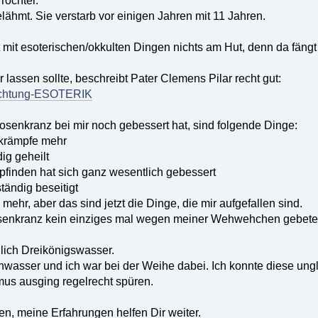
Tochter.
lähmt. Sie verstarb vor einigen Jahren mit 11 Jahren.
ast mit esoterischen/okkulten Dingen nichts am Hut, denn da fän
lassen sollte, beschreibt Pater Clemens Pilar recht gut:
e/Achtung-ESOTERIK
senkranz bei mir noch gebessert hat, sind folgende Dinge:
lkrämpfe mehr
dig geheilt
finden hat sich ganz wesentlich gebessert
tändig beseitigt
 mehr, aber das sind jetzt die Dinge, die mir aufgefallen sind.
enkranz kein einziges mal wegen meiner Wehwehchen gebetet. 
glich Dreikönigswasser.
ihwasser und ich war bei der Weihe dabei. Ich konnte diese ungla
us ausging regelrecht spüren.
fen, meine Erfahrungen helfen Dir weiter.