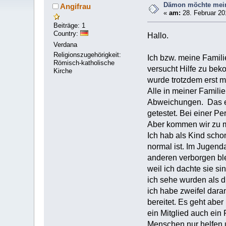
Dämon möchte mein
Angifrau
«
am:
28. Februar 20
Beiträge: 1
Country:
Hallo.
Verdana
Religionszugehörigkeit:
Ich bzw. meine Famili
Römisch-katholische
versucht Hilfe zu beko
Kirche
wurde trotzdem erst m
Alle in meiner Famili
Abweichungen. Das ein
getestet. Bei einer P
Aber kommen wir zu m
Ich hab als Kind scho
normal ist. Im Jugen
anderen verborgen ble
weil ich dachte sie s
ich sehe wurden als d
ich habe zweifel dara
bereitet. Es geht aber
ein Mitglied auch ein 
Menschen nur helfen 