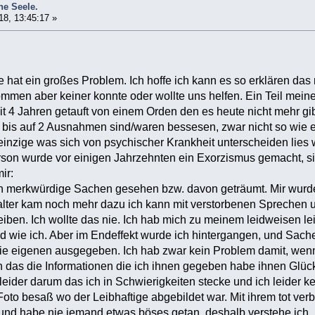
e Seele.
18, 13:45:17 »
e hat ein großes Problem. Ich hoffe ich kann es so erklären das
mmen aber keiner konnte oder wollte uns helfen. Ein Teil meiner
it 4 Jahren getauft von einem Orden den es heute nicht mehr gib
e bis auf 2 Ausnahmen sind/waren bessesen, zwar nicht so wie e
zige was sich von psychischer Krankheit unterscheiden lies wa
erson wurde vor einigen Jahrzehnten ein Exorzismus gemacht, si
ir:
n merkwürdige Sachen gesehen bzw. davon geträumt. Mir wurde 
dalter kam noch mehr dazu ich kann mit verstorbenen Sprechen
iben. Ich wollte das nie. Ich hab mich zu meinem leidweisen le
ind wie ich. Aber im Endeffekt wurde ich hintergangen, und Sac
ie eigenen ausgegeben. Ich hab zwar kein Problem damit, wenn
n das die Informationen die ich ihnen gegeben habe ihnen Glück b
 leider darum das ich in Schwierigkeiten stecke und ich leider 
Foto besaß wo der Leibhaftige abgebildet war. Mit ihrem tot verb
und habe nie jemand etwas böses getan, deshalb verstehe ich 