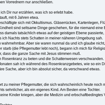
nen Vorrednern nur anschließen.
 ich Dir nur erzählen, was ich so erlebt habe.
tauft, mit 6 Jahren etwa.
schäftigte sich mit Okkultismus. Gläserrücken, Kartenlegen, F
indheit sind seltsame Dinge geschehen, für die niemand eine E
ass damals tatsächlich etwas auf der geistigen Ebene passierte,
ss ich Nachts stets Schatten in meiner näheren Umgebung sah.
m wahrnehmbar. Aber sie waren nunmal da und ich glaube nicht, 
starb (die Pflegemutter lebt noch), begann ich mich für Relig
ir, dass die ganze Sache mit Jesus stimmen muß.
en Rosenkranz zu beten und die Schattenwesen verschwanden.
Monaten sah ich während des Rosenkranzgebetes, wie so ein Di
re Sache, aber ich bin absolut sicher, da verschwand etwas.
rt zu meiner Pflegemutter, die sich wahrscheinlich heute noch m
hts sehnlicher, als ein eigenes Kind. Am Besten eine Tochter.
 keine Kinder kriegen, aber die Medizin und erbschaftbedingt