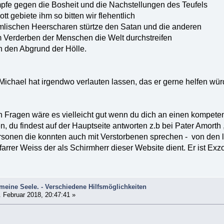
pfe gegen die Bosheit und die Nachstellungen des Teufels
tt gebiete ihm so bitten wir flehentlich
mmlischen Heerscharen stürtze den Satan und die anderen
m Verderben der Menschen die Welt durchstreifen
in den Abgrund der Hölle.
Michael hat irgendwo verlauten lassen, das er gerne helfen w
n Fragen wäre es vielleicht gut wenn du dich an einen kompete
en, du findest auf der Hauptseite antworten z.b bei Pater Amorth
sonen die konnten auch mit Verstorbenen sprechen - von den le
arrer Weiss der als Schirmherr dieser Website dient. Er ist Exz
eine Seele. - Verschiedene Hilfsmöglichkeiten
 Februar 2018, 20:47:41 »