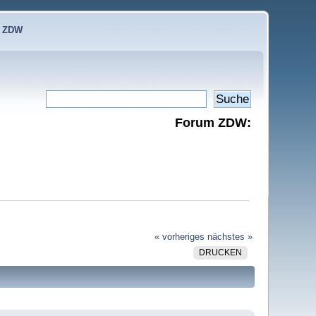
e ZDW
Forum ZDW:
« vorheriges
nächstes »
DRUCKEN