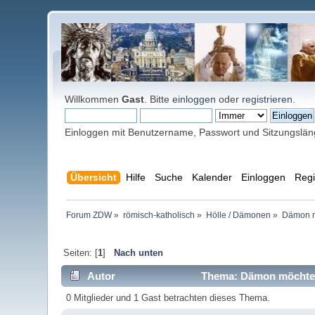
Willkommen
Gast
. Bitte
einloggen
oder
registrieren
.
Einloggen mit Benutzername, Passwort und Sitzungslä
Übersicht
Hilfe
Suche
Kalender
Einloggen
Regi
Forum ZDW
»
römisch-katholisch
»
Hölle / Dämonen
»
Dämon m
Seiten: [
1
]
Nach unten
Autor
Thema: Dämon möchte m
0 Mitglieder und 1 Gast betrachten dieses Thema.