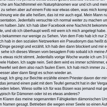
irche am Nachthimmel ein Naturphänomen war und ich und me
zu sehen aber auf einem Foto war etwas oben, was mich komplet
e Ahnung wie die alle heißen, das ist mir auch egal. Mein Mann 
äsentation. Jedenfalls versuchte ich normal weiter zu machen
nem halben Jahr. Ich hab über Facebook eine Nachricht bekomme
de, und ob ich überhaupt weiß mit wem ich mich angelegt habe.
o bekammen nur wenige zu Sehen. Von dem Foto hab ich nur 2 Leu
Ich hab in den sozialen Netzwerken ein Pseudonym das heißt d
 Dinge gezeigt und erzählt. Ich hab den dann blockiert und mir 
sehe ich dieses Wesen vom besagtem Foto sobald ich meine 
uns etwas nicht stimmt. Jedenfalls vorige Woche wurde ich um 
eele Haben. Ich sagte nein. Seit dem wird es immer schlimmer, 
chwefel seit dem also nach faulen Eiern. Ich hab mich immer zu J
besser aber dann fängt es schon wieder an.
agt. Ich ging zur Beichte erzählte einem Priester davon der mir 
as jemand einen pakt mit dem Teufel gemacht hat in der Verga
ieden leben. Wieso sollte ich für was Büsen was jemand mal g
ypisch für Dämonen oder ist es etwas anderes?
 im Klaren das meine sogenannten Fähigkeiten dämonischen Ur
nen Namen gesagt. Betrieben die wegen einer Seele so einen A