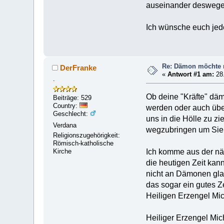
auseinander deswegen
Ich wünsche euch jed
Re: Dämon möchte 
DerFranke
«
Antwort #1 am:
28.
.
Ob deine "Kräfte" däm
Beiträge: 529
Country:
werden oder auch üb
Geschlecht:
uns in die Hölle zu z
Verdana
wegzubringen um Sie i
Religionszugehörigkeit:
Römisch-katholische
Kirche
Ich komme aus der nä
die heutigen Zeit kan
nicht an Dämonen glau
das sogar ein gutes Z
Heiligen Erzengel Mic
Heiliger Erzengel Mic