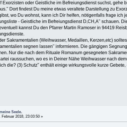
Exorzisten oder Geistliche im Befreiungsdienst suchst, gehe b
s." Dort findest Du meine etwas veraltete Darstellung zu Exorzi
ibst, wo Du wohnst, kann ich Dir helfen, nötigenfalls frage ich
ungsliste - Geistliche im Befreiungsdienst D,CH,A" schauen. Die
eventuell kannst Du den Pfarrer Martin Ramoser in 94419 Reisba
iungsdienste.
r Sakramentalien (Weihwasser, Medaillen, Kerzen,etc) solltes
akramentalien segnen lassen" informieren. Die gängigen Segnun
n. Nur die nach dem Rituale Romanum gesegneten Sakramentali
artei raussuchen, wo es in Deiner Nähe Weihwasser nach dem 
 ich die? (3) Schutz" enthält einige wirkungsvolle kurze Gebet
meine Seele.
 Februar 2018, 23:03:50 »