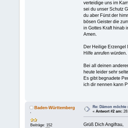
verteidige uns im Kam
sei du unser Schutz Go
du aber Fürst der hi
bösen Geister die zu
in Gottes Kraft hinab 
Amen.
Der Heilige Erzengel 
Hilfe anrufen würden.
Bei all deinen andere
heute leider sehr selt
Es gibt begnadete Per
ich dir nennen kann Pf
Re: Dämon möchte m
Baden-Württemberg
«
Antwort #2 am:
28.
'
Grüß Dich Angifrau,
Beiträge: 152