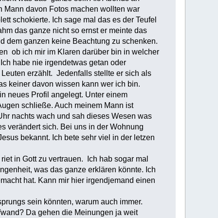
in Mann davon Fotos machen wollten war
t schokierte. Ich sage mal das es der Teufel
nahm das ganze nicht so ernst er meinte das
 und dem ganzen keine Beachtung zu schenken.
n ob ich mir im Klaren darüber bin in welcher
 Ich habe nie irgendetwas getan oder
ten erzählt. Jedenfalls stellte er sich als
as keiner davon wissen kann wer ich bin.
ein neues Profil angelegt. Unter einem
Augen schließe. Auch meinem Mann ist
3 Uhr nachts wach und sah dieses Wesen was
es verändert sich. Bei uns in der Wohnung
esus bekannt. Ich bete sehr viel in der letzen
riet in Gott zu vertrauen. Ich hab sogar mal
ngenheit, was das ganze erklären könnte. Ich
emacht hat. Kann mir hier irgendjemand einen
sprungs sein könnten, warum auch immer.
ufwand? Da gehen die Meinungen ja weit