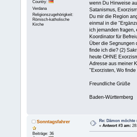
Country:
wenn Du Hinweise auf 
Verdana
Satanismus, Exorzismu
Religionszugehörigkeit:
Du mir die Region ang
Römisch-katholische
einmal in die "Ergänz
Kirche
ich jemanden fragen, 
Koordinator für Befre
Über die Segnungen de
finde ich die? (2) S
heute OHNE Exorzisme
Adresse aus meiner K
"Exorzisten, Wo finde
Freundliche Grüße
Baden-Württemberg
Re: Dämon möchte 
Sonntagsfahrer
«
Antwort #3 am:
28.
Beiträge: 36