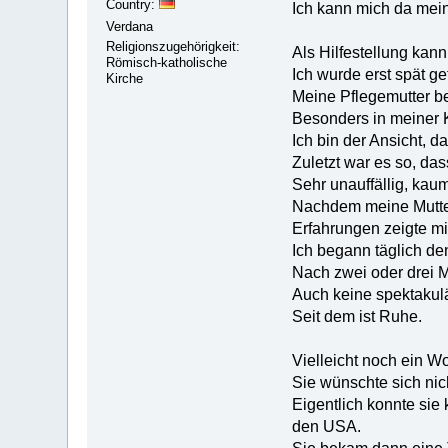
Country:
Ich kann mich da mei
Verdana
Religionszugehörigkeit:
Als Hilfestellung kann
Römisch-katholische
Ich wurde erst spät ge
Kirche
Meine Pflegemutter be
Besonders in meiner K
Ich bin der Ansicht, d
Zuletzt war es so, da
Sehr unauffällig, kau
Nachdem meine Mutter 
Erfahrungen zeigte m
Ich begann täglich d
Nach zwei oder drei 
Auch keine spektakulä
Seit dem ist Ruhe.
Vielleicht noch ein Wo
Sie wünschte sich nic
Eigentlich konnte sie
den USA.