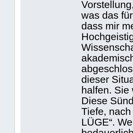
Vorstellung
was das für
dass mir me
Hochgeistig
Wissenschaf
akademisch
abgeschlos
dieser Situ
halfen. Sie
Diese Sünde
Tiefe, nac
LÜGE“. Wen
bedauerlic