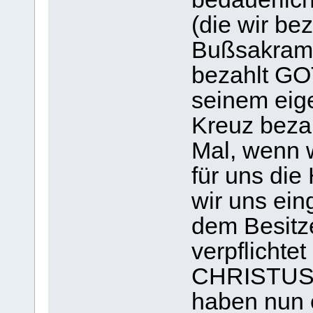
(die wir be
Bußsakrame
bezahlt GOT
seinem eig
Kreuz beza
Mal, wenn w
für uns die
wir uns ei
dem Besitz
verpflichte
CHRISTUS f
haben nun 