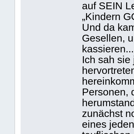
auf SEIN L
„Kindern 
Und da kam
Gesellen, 
kassieren...
Ich sah sie
hervortrete
hereinkomm
Personen, d
herumstand
zunächst no
eines jeden