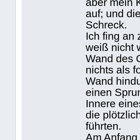
aber mein 
auf; und die
Schreck.
Ich fing an 
weiß nicht 
Wand des O
nichts als f
Wand hindur
einen Sprun
Innere eine
die plötzli
führten.
Am Anfang 