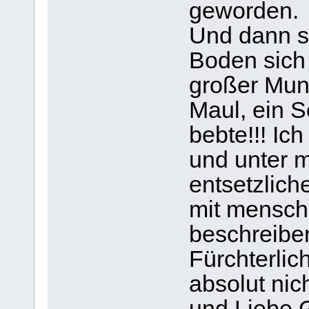
geworden.
Und dann sa
Boden sich 
großer Mund
Maul, ein S
bebte!!! Ich
und unter m
entsetzlich
mit menschl
beschreibe
Fürchterlic
absolut ni
und Liebe 