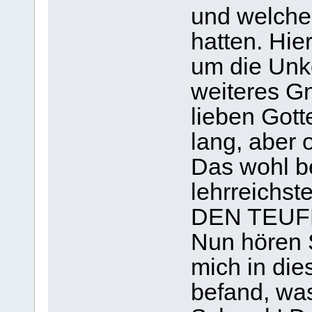
und welch
hatten. Hie
um die Unke
weiteres G
lieben Gott
lang, aber 
Das wohl b
lehrreichst
DEN TEUF
Nun hören S
mich in dies
befand, was