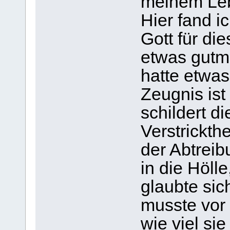
meinem Leb
Hier fand i
Gott für di
etwas gutma
hatte etwas
Zeugnis ist
schildert d
Verstrickth
der Abtreib
in die Hölle
glaubte sic
musste vor
wie viel si