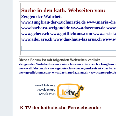
Suche in den kath. Webseiten von:
Zeugen der Wahrheit
www.Jungfrau-der-Eucharistie.de
www.maria-die
www.barbara-weigand.de
www.adoremus.de
www.
www.gebete.ch
www.gottliebtuns.com
www.assisi.
www.adorare.ch
www.das-haus-lazarus.ch
www.wa
Dieses Forum ist mit folgenden Webseiten verlinkt
Zeugen der Wahrheit
-
www.assisi.ch
-
www.adorare.ch
-
Jungfrau.d
www.wallfahrten.ch
-
www.gebete.ch
-
www.segenskreis.at
-
barbara
www.gottliebtuns.com
-
www.das-haus-lazarus.ch
-
www.pater-pio.de
www3.k-tv.org
www.k-tv.org
www.k-tv.at
K-TV der katholische Fernsehsender