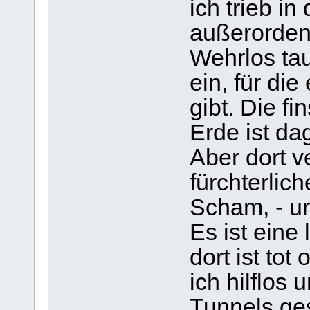
ich trieb i
außerordent
Wehrlos tau
ein, für di
gibt. Die fi
Erde ist da
Aber dort v
fürchterlic
Scham, - und
Es ist eine 
dort ist to
ich hilflos
Tunnels ges