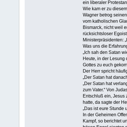
ein liberaler Protesta
Wie kam er zu diesem 
Wagner betrog seinen 
vom katholischen Glau
Bismarck, nicht weil 
rücksichtsloser Egois
Ministerpräsidenten: 
Was uns die Erfahrung
„Ich sah den Satan wi
Heute, in der Lesung 
Gottes zu euch geko
Der Herr spricht häuf
„Der Satan hat danach
„Der Satan hat verlang
zum Vater.“ Von Judas 
Entschluß ein, Jesus 
hatte, da sagte der He
„Das ist eure Stunde u
In der Geheimen Offe
Kampf, so berichtet u