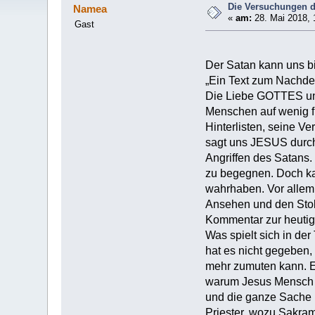
Die Versuchungen d
Namea
«
am:
28. Mai 2018, 
Gast
Der Satan kann uns bi
„Ein Text zum Nachde
Die Liebe GOTTES und
Menschen auf wenig f
Hinterlisten, seine V
sagt uns JESUS durc
Angriffen des Satans.
zu begegnen. Doch kau
wahrhaben. Vor allem 
Ansehen und den Stol
Kommentar zur heutig
Was spielt sich in de
hat es nicht gegeben,
mehr zumuten kann. E
warum Jesus Mensch w
und die ganze Sache m
Priester, wozu Sakra