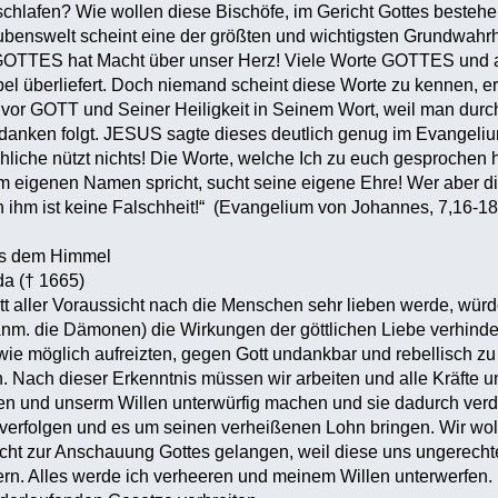
hlafen? Wie wollen diese Bischöfe, im Gericht Gottes bestehe
benswelt scheint eine der größten und wichtigsten Grundwahrh
GOTTES hat Macht über unser Herz! Viele Worte GOTTES und a
bel überliefert. Doch niemand scheint diese Worte zu kennen, 
vor GOTT und Seiner Heiligkeit in Seinem Wort, weil man durc
danken folgt. JESUS sagte dieses deutlich genug im Evangel
hliche nützt nichts! Die Worte, welche Ich zu euch gesprochen
 eigenen Namen spricht, sucht seine eigene Ehre! Wer aber die
in ihm ist keine Falschheit!“ (Evangelium von Johannes, 7,16-1
us dem Himmel
da († 1665)
ott aller Voraussicht nach die Menschen sehr lieben werde, wür
nm. die Dämonen) die Wirkungen der göttlichen Liebe verhinde
 wie möglich aufreizten, gegen Gott undankbar und rebellisch 
n. Nach dieser Erkenntnis müssen wir arbeiten und alle Kräfte 
n und unserm Willen unterwürfig machen und sie dadurch verd
erfolgen und es um seinen verheißenen Lohn bringen. Wir wol
cht zur Anschauung Gottes gelangen, weil diese uns ungerech
iern. Alles werde ich verheeren und meinem Willen unterwerfen. 