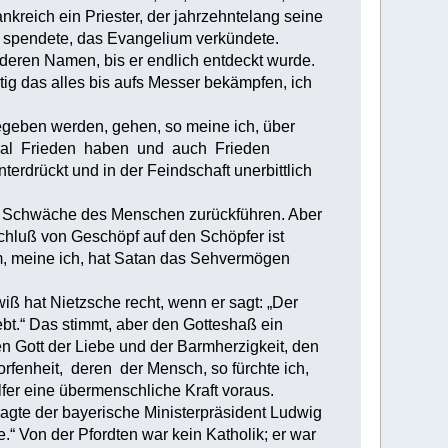
ankreich ein Priester, der jahrzehntelang seine
te spendete, das Evangelium verkündete.
nderen Namen, bis er endlich entdeckt wurde.
ig das alles bis aufs Messer bekämpfen, ich
gegeben werden, gehen, so meine ich, über
mal Frieden haben und auch Frieden
rdrückt und in der Feindschaft unerbittlich
che Schwäche des Menschen zurückführen. Aber
Schluß von Geschöpf auf den Schöpfer ist
dem, meine ich, hat Satan das Sehvermögen
iß hat Nietzsche recht, wenn er sagt: „Der
lebt.“ Das stimmt, aber den Gotteshaß ein
n Gott der Liebe und der Barmherzigkeit, den
enheit, deren der Mensch, so fürchte ich,
elfer eine übermenschliche Kraft voraus.
agte der bayerische Ministerpräsident Ludwig
.“ Von der Pfordten war kein Katholik; er war