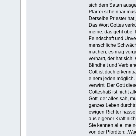
sich dem Satan ausgeli
Pfarrei scheinbar mus
Derselbe Priester hat
Das Wort Gottes verkü
meine, das geht über
Feindschaft und Unver
menschliche Schwäch
machen, es mag vorgef
verharrt, der hat sich
Blindheit und Verble
Gott ist doch erkennb
einem jeden möglich. 
verwirrt. Der Gott die
Gotteshaß ist nicht a
Gott, der alles sah, m
ganzes Leben durchtra
ewigen Richter hasse
aus eigener Kraft nich
Sie kennen alle, mei
von der Pfordten: „Wa