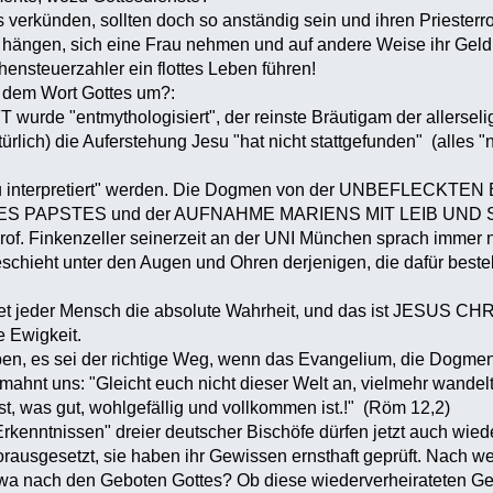
s verkünden, sollten doch so anständig sein und ihren Priesterr
 hängen, sich eine Frau nehmen und auf andere Weise ihr Geld
hensteuerzahler ein flottes Leben führen!
 dem Wort Gottes um?:
urde "entmythologisiert", der reinste Bräutigam der allerseli
türlich) die Auferstehung Jesu "hat nicht stattgefunden" (alles
 interpretiert" werden. Die Dogmen von der UNBEFLECKT
PAPSTES und der AUFNAHME MARIENS MIT LEIB UND SEELE
rof. Finkenzeller seinerzeit an der UNI München sprach immer n
chieht unter den Augen und Ohren derjenigen, die dafür bestell
!
tet jeder Mensch die absolute Wahrheit, und das ist JESUS CH
e Ewigkeit.
ben, es sei der richtige Weg, wenn das Evangelium, die Dogme
mahnt uns: "Gleicht euch nicht dieser Welt an, vielmehr wande
st, was gut, wohlgefällig und vollkommen ist.!" (Röm 12,2)
kenntnissen" dreier deutscher Bischöfe dürfen jetzt auch wied
usgesetzt, sie haben ihr Gewissen ernsthaft geprüft. Nach we
wa nach den Geboten Gottes? Ob diese wiederverheirateten G