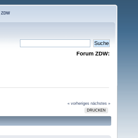
e ZDW
Forum ZDW:
« vorheriges
nächstes »
DRUCKEN