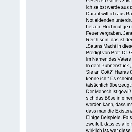
Gesetzen Gottes zuwid
Ich selbst werde aus 
Darauf will ich aus R
Notlei­denden unterdr
hetzen, Hochmütige un
Feuer vergraben. Jene
Reich sein, das ist d
„Satans Macht in dies
Predigt von Prof. Dr
Im Namen des Vaters 
In dem Bühnenstück „
Sie an Gott?“ Harras ü
kenne ich.“ Es scheint
tatsächlich überzeugt
Der Mensch ist gewiß 
sich das Böse in ein
werden kann, dass ma
dass man die Existen
Einige Beispiele. Fal
zweifelt, dass es alle
wirklich ist, wer dies