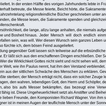
efert. In der ersten Hälfte des vorigen Jahrhunderts lebte in Fr
terhaft betreute, die Messe feierte, Beicht hörte, die Sakramen
 jahrzehntelang religionsfeindliche Bücher geschrieben unter a
nden, die Messe lesen, die Sakramente spenden und gleichzeit
 Menschenkraft.
söhnlichkeit, die lange, allzu lange anhalten, die niemals auf
e und Bosheit hinaus. Jeder Mensch will doch endlich ein
allen sein, was will. Wer diesen Wunsch sein ganzes Leben unte
, so fürchte ich, dem bösen Feind ausgeliefert.
ndung gegenüber Gott lassen sich teilweise auf die erbsündli
ar. Er läßt sich aus den erschaffenen Dingen erschließen. Der 
Wer die Wirklichkeit Gottes nicht sieht und nicht sehen will, 
ser Welt, wie ihn Paulus nennt, hat ihm den Verstand verblendet.
llein aus der sittlichen Schwäche des Menschen zu erklären. Gew
ußte sterben; der Mensch erträgt nicht, dass ein solcher Zeuge 
gen, den wahren, lebendigen Gott, den Herrn und Schöpfer, de
n, also bis aufs Messer bekämpfen, das bezeugt eine Verworf
t fähig ist. Diese Ungeheuerlichkeit setzt als Anstifter und Beih
ne lieben Freunde, den Komponisten Richard Wagner. Von ihm s
gner ist in meinen Augen der teuflichste Mensch unter der Sonne