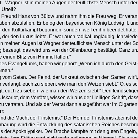
nt. „Wagner ist in meinen Augen der teuflichste Mensch unter de
Urteil?
Freund Hans von Bülow und nahm ihm die Frau weg. Er veranlaß
ben abzufallen. Er belog den bayerischen König Ludwig II. und 
er den Kulturkampf begonnen, sondern weil er ihn beendet hatte
t, der den Luxus liebte. Er war auch radikal ungläubig. Ich wie
„In meinen Augen ist Wagner der teuflichste Mensch unter der S
 bezeugt, das wird uns von der Offenbarung bestätigt. Ganz u
e einen Blitz vom Himmel fallen.“
des Evangeliums, haben wir gehört: „Wenn ich durch den Geist Go
mmen.“
ig vom Satan. Der Feind, der Unkraut zwischen den Samen wirft, 
 verlangt, euch zu sieben, wie man den Weizen siebt.“ O, es sch
t, euch zu sieben, wie man den Weizen siebt.“ Den feindseligen 
Iskariot, dem Verräter, wissen wir aus der Heiligen Schrift, das
zu verraten. Und als der Verrat dann ausgeführt war im Ölgarten
rr:
nd die Macht der Finsternis.“ Der Herr der Finsternis aber ist de
nbarung wird die Entwicklung des satanischen Reiches beschri
ns der Apokalyptiker. Der Drache kämpfte mit den guten Engeln, 