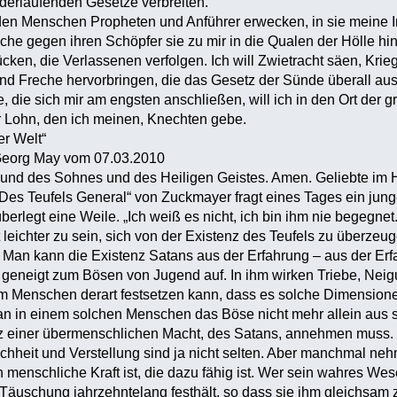
er­laufenden Gesetze verbreiten.
den Menschen Propheten und Anführer erwecken, in sie meine Irrl
ache gegen ihren Schöpfer sie zu mir in die Qualen der Hölle hi
ücken, die Verlassenen verfolgen. Ich will Zwietracht säen, Kr
d Freche hervorbringen, die das Gesetz der Sünde überall ausbre
, die sich mir am engsten anschließen, will ich in den Ort der
er Lohn, den ich meinen, Knechten gebe.
er Welt“
. Georg May vom 07.03.2010
und des Sohnes und des Heiligen Geistes. Amen. Geliebte im H
Des Teufels General“ von Zuckmayer fragt eines Tages ein ju
berlegt eine Weile. „Ich weiß es nicht, ich bin ihm nie begegnet
 leichter zu sein, sich von der Existenz des Teufels zu überzeuge
: Man kann die Existenz Satans aus der Erfahrung – aus der Erfah
geneigt zum Bösen von Jugend auf. In ihm wirken Triebe, Neig
em Menschen derart festsetzen kann, dass es solche Dimensio
n in einem solchen Menschen das Böse nicht mehr allein aus s
z einer übermenschlichen Macht, des Satans, annehmen muss.
schheit und Verstellung sind ja nicht selten. Aber manchmal 
in menschliche Kraft ist, die dazu fähig ist. Wer sein wahres Wese
e Täuschung jahrzehntelang festhält, so dass sie ihm gleichsam z