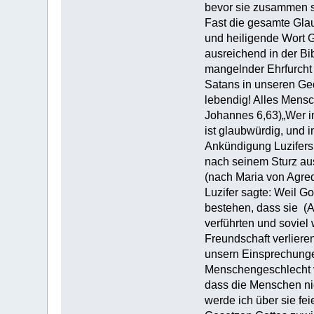
bevor sie zusammen sc
Fast die gesamte Glau
und heiligende Wort 
ausreichend in der Bi
mangelnder Ehrfurcht 
Satans in unseren Ge
lebendig! Alles Mensc
Johannes 6,63)„Wer im
ist glaubwürdig, und 
Ankündigung Luzifers
nach seinem Sturz a
(nach Maria von Agre
Luzifer sagte: Weil G
bestehen, dass sie (A
verführten und soviel
Freundschaft verliere
unsern Einsprechunge
Menschengeschlecht v
dass die Menschen ni
werde ich über sie fe