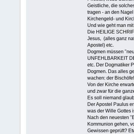
Geistliche, die solche
tragen - an den Nagel
Kirchengeld- und Kirc
Und wie geht man mit
Die HEILIGE SCHRIFT w
Jesus, (alles ganz na
Apostel) etc.
Dogmen müssen "neu
UNFEHLBARKEIT DES 
etc. Der Dogmatiker P
Dogmen. Das alles ges
wachen: der Bischöfe
Von der Kirche erwar
und zwar für die ganz
Es soll niemand glau
Der Apostel Paulus er
was der Wille Gottes i
Nach den neuesten "Er
Kommunion gehen, vora
Gewissen geprüft? Et