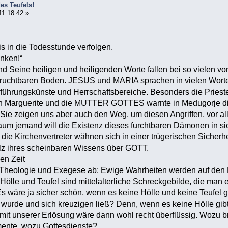
es Teufels!
11:18:42 »
s in die Todesstunde verfolgen.
nken!“
 Seine heiligen und heiligenden Worte fallen bei so vielen v
ruchtbaren Boden. JESUS und MARIA sprachen in vielen Worte
erführungskünste und Herrschaftsbereiche. Besonders die Priest
h Marguerite und die MUTTER GOTTES warnte in Medugorje d
 Sie zeigen uns aber auch den Weg, um diesen Angriffen, vor a
m jemand will die Existenz dieses furchtbaren Dämonen in sic
die Kirchenvertreter wähnen sich in einer trügerischen Sicherhei
z ihres scheinbaren Wissens über GOTT.
en Zeit
r Theologie und Exegese ab: Ewige Wahrheiten werden auf den Kop
 Hölle und Teufel sind mittelalterliche Schreckgebilde, die ma
s wäre ja sicher schön, wenn es keine Hölle und keine Teufel 
urde und sich kreuzigen ließ? Denn, wenn es keine Hölle gi
it unserer Erlösung wäre dann wohl recht überflüssig. Wozu b
mente, wozu Gottesdienste?