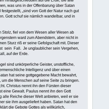
en hinabgeschleudert auf die Erde, die alte
men, was uns in der Offenbarung über Satan
 festgestellt, „sind von Gott der Natur nach gut
n. Gott schuf sie nämlich wandelbar, und in
 im Stolz, fiel von dem Wesen aller Wesen ab
rgenstern ward zum Abendstern, aber nicht in
nen Sturz riß er seine Gefolgschaft mit. Dieser
st sein Fall. Je unglaublicher sein Vergehen,
ll, auf der Erde.
gel sind unkörperliche Geister, unstoffliche,
bermenschliche Intelligenz und über einen
atan hat seine gottgegebene Macht bewahrt,
n, um die Menschen auf seine Seite zu bringen.
t. Christus nennt ihn den Fürsten dieser
ist eine Gewalt. Paulus nennt ihn den Gott
 alle Reiche dieser Welt anbieten, weil er sie
cher sie ihm ausgeliefert haben. Satan hat den
lärt die Gebote Gottes als willkürlich,