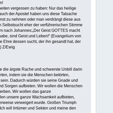
n!
eiten vergessen zu haben: Nur das heilige
uch der Apostel haben uns diese Tatsache
ernst zu nehmen oder man verdrängt diese aus
h Selbstsucht eher der verführerischen Stimme
ium nach Johannes:„Der Geist GOTTES macht
 habe, sind Geist und Leben!“ (Evangelium von
 Ehre dessen sucht, der ihn gesandt hat, der
8) Z/Ewig
de die ärgste Rache und schwerste Unbill darin
rten, indem sie die Menschen betörten,
zu sein. Dadurch würden sie seine Gnade und
und Sorgen aufbieten. Wir wollen die Menschen
erben. Wir wollen das ganze
len unsere ganze Wachsam­keit aufbieten,
terweise verweigert wurde. Großen Triumph
Ich will Irrtümer und Sekten und meine den