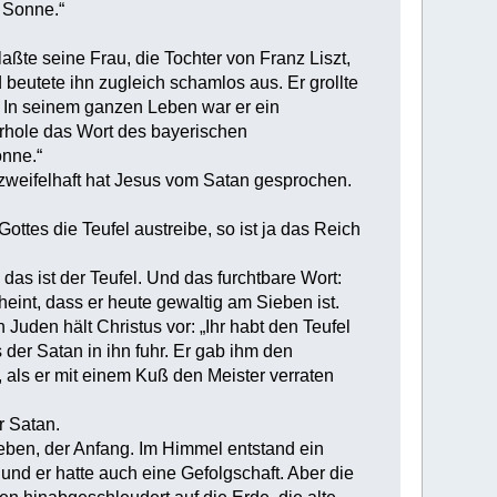
r Sonne.“
te seine Frau, die Tochter von Franz Liszt,
beutete ihn zugleich schamlos aus. Er grollte
. In seinem ganzen Leben war er ein
derhole das Wort des bayerischen
onne.“
nzweifelhaft hat Jesus vom Satan gesprochen.
ttes die Teufel austreibe, so ist ja das Reich
das ist der Teufel. Und das furchtbare Wort:
eint, dass er heute gewaltig am Sieben ist.
Juden hält Christus vor: „Ihr habt den Teufel
s der Satan in ihn fuhr. Er gab ihm den
, als er mit einem Kuß den Meister verraten
r Satan.
eben, der Anfang. Im Himmel entstand ein
und er hatte auch eine Gefolgschaft. Aber die