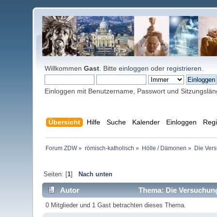
Willkommen
Gast
. Bitte
einloggen
oder
registrieren
.
Einloggen mit Benutzername, Passwort und Sitzungslä
Übersicht
Hilfe
Suche
Kalender
Einloggen
Regi
Forum ZDW
»
römisch-katholisch
»
Hölle / Dämonen
»
Die Vers
Seiten: [
1
]
Nach unten
Autor
Thema: Die Versuchung
0 Mitglieder und 1 Gast betrachten dieses Thema.