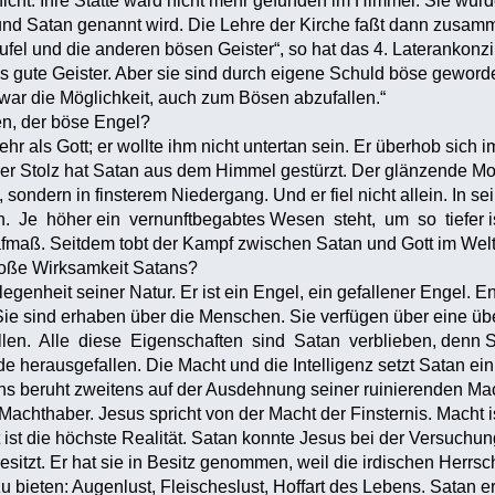
icht. Ihre Stätte ward nicht mehr gefunden im Himmel. Sie wurd
und Satan genannt wird. Die Lehre der Kirche faßt dann zusam
eufel und die anderen bösen Geister“, so hat das 4. Laterankonzil
s gute Geister. Aber sie sind durch eigene Schuld böse geworde
war die Möglichkeit, auch zum Bösen abzufallen.“
en, der böse Engel?
mehr als Gott; er wollte ihm nicht untertan sein. Er überhob sich
er Stolz hat Satan aus dem Himmel gestürzt. Der glänzende Mo
ondern in finsterem Niedergang. Und er fiel nicht allein. In sei
ich. Je höher ein vernunftbegabtes Wesen steht, um so tiefer i
fmaß. Seitdem tobt der Kampf zwischen Satan und Gott im Welta
große Wirksamkeit Satans?
egenheit seiner Natur. Er ist ein Engel, ein gefallener Engel. En
 Sie sind erhaben über die Menschen. Sie verfügen über eine ü
len. Alle diese Eigenschaften sind Satan verblieben, denn S
ade herausgefallen. Die Macht und die Intelligenz setzt Satan ei
s beruht zweitens auf der Ausdehnung seiner ruinierenden Mach
n Machthaber. Jesus spricht von der Macht der Finsternis. Macht 
 ist die höchste Realität. Satan konnte Jesus bei der Versuchung
esitzt. Er hat sie in Besitz genommen, weil die irdischen Herrs
bieten: Augenlust, Fleischeslust, Hoffart des Lebens. Satan erk