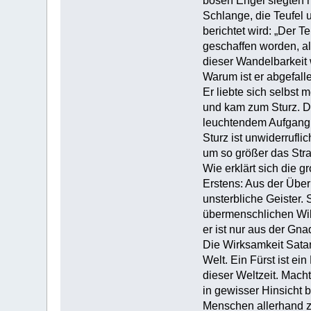
bösen Engel siegten n
Schlange, die Teufel 
berichtet wird: „Der T
geschaffen worden, al
dieser Wandelbarkeit 
Warum ist er abgefall
Er liebte sich selbst 
und kam zum Sturz. D
leuchtendem Aufgang, s
Sturz ist unwiderrufl
um so größer das Stra
Wie erklärt sich die 
Erstens: Aus der Überl
unsterbliche Geister.
übermenschlichen Wil
er ist nur aus der Gn
Die Wirksamkeit Satan
Welt. Ein Fürst ist ei
dieser Weltzeit. Macht
in gewisser Hinsicht b
Menschen allerhand zu 