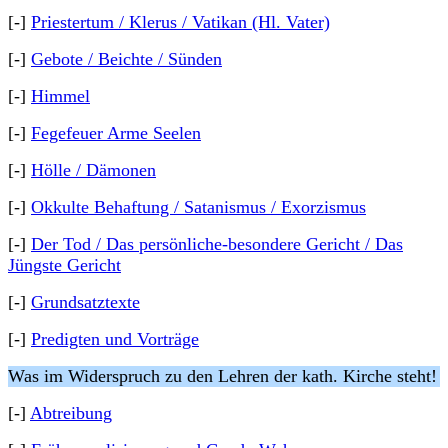
[-]
Priestertum / Klerus / Vatikan (Hl. Vater)
[-]
Gebote / Beichte / Sünden
[-]
Himmel
[-]
Fegefeuer Arme Seelen
[-]
Hölle / Dämonen
[-]
Okkulte Behaftung / Satanismus / Exorzismus
[-]
Der Tod / Das persönliche-besondere Gericht / Das
Jüngste Gericht
[-]
Grundsatztexte
[-]
Predigten und Vorträge
Was im Widerspruch zu den Lehren der kath. Kirche steht!
[-]
Abtreibung