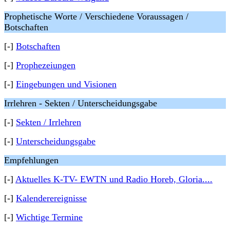
Prophetische Worte / Verschiedene Voraussagen /
Botschaften
[-]
Botschaften
[-]
Prophezeiungen
[-]
Eingebungen und Visionen
Irrlehren - Sekten / Unterscheidungsgabe
[-]
Sekten / Irrlehren
[-]
Unterscheidungsgabe
Empfehlungen
[-]
Aktuelles K-TV- EWTN und Radio Horeb, Gloria....
[-]
Kalenderereignisse
[-]
Wichtige Termine