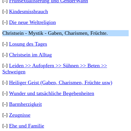
[-]
Frühsexualisierung und GenderWahn
[-]
Kindesmissbrauch
[-]
Die neue Weltreligion
Christsein - Mystik - Gaben, Charismen, Früchte.
[-]
Losung des Tages
[-]
Christsein im Alltag
[-]
Leiden >> Aufopfern >> Sühnen >> Beten >>
Schweigen
[-]
Heiliger Geist (Gaben, Charismen, Früchte usw)
[-]
Wunder und tatsächliche Begebenheiten
[-]
Barmherzigkeit
[-]
Zeugnisse
[-]
Ehe und Familie