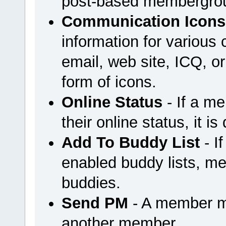
post-based membergrou
Communication Icons
information for variou
email, web site, ICQ, or 
form of icons.
Online Status
- If a m
their online status, it is
Add To Buddy List
- I
enabled buddy lists, m
buddies.
Send PM
- A member m
another member.