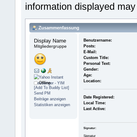
information displayed may
Zusammenfassung
Display Name 
Benutzername:
Mitgliedergruppe
Posts:
E-Mail:
Custom Title:
Personal Text:
Gender:
Age:
Location:
Offline
[Add To Buddy List]
Send PM
Date Registered:
Beiträge anzeigen
Local Time:
Statistiken anzeigen
Last Active:
Signatur:
Signatur