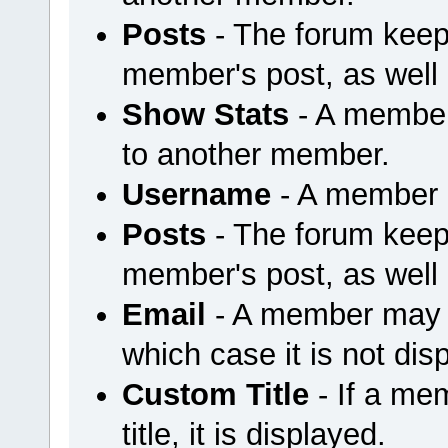
Posts
- The forum keep
member's post, as well
Show Stats
- A member
to another member.
Username
- A member u
Posts
- The forum keep
member's post, as well
Email
- A member may ch
which case it is not dis
Custom Title
- If a me
title, it is displayed.