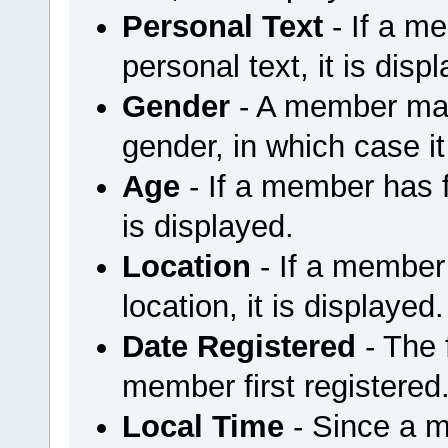
Personal Text
- If a m
personal text, it is disp
Gender
- A member may 
gender, in which case it
Age
- If a member has fi
is displayed.
Location
- If a member 
location, it is displayed.
Date Registered
- The
member first registered
Local Time
- Since a m