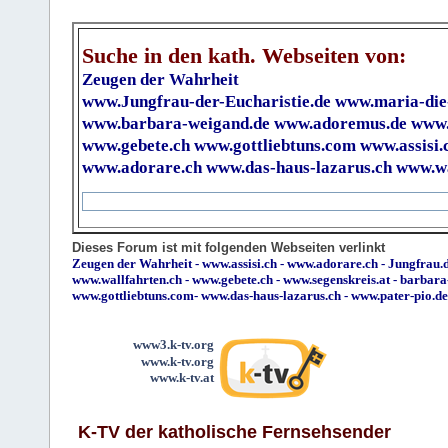
Suche in den kath. Webseiten von:
Zeugen der Wahrheit
www.Jungfrau-der-Eucharistie.de
www.maria-die
www.barbara-weigand.de
www.adoremus.de
www.
www.gebete.ch
www.gottliebtuns.com
www.assisi.
www.adorare.ch
www.das-haus-lazarus.ch
www.wa
Dieses Forum ist mit folgenden Webseiten verlinkt
Zeugen der Wahrheit
-
www.assisi.ch
-
www.adorare.ch
-
Jungfrau.d
www.wallfahrten.ch
-
www.gebete.ch
-
www.segenskreis.at
-
barbara
www.gottliebtuns.com
-
www.das-haus-lazarus.ch
-
www.pater-pio.de
www3.k-tv.org
www.k-tv.org
www.k-tv.at
K-TV der katholische Fernsehsender