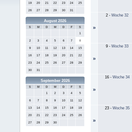
19
20
21
22
23
24
25
26
27
28
29
30
31
2
-
Woche 32
August 2026
»
S
M
D
M
D
F
S
1
2
3
4
5
6
7
8
9
-
Woche 33
9
10
11
12
13
14
15
16
17
18
19
20
21
22
»
23
24
25
26
27
28
29
30
31
16
-
Woche 34
September 2026
S
M
D
M
D
F
S
»
1
2
3
4
5
6
7
8
9
10
11
12
23
-
Woche 35
13
14
15
16
17
18
19
20
21
22
23
24
25
26
»
27
28
29
30