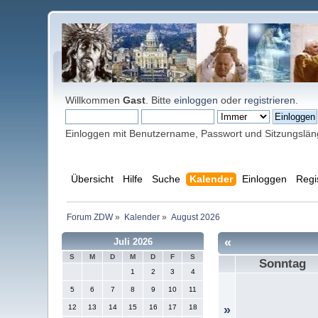
Willkommen
Gast
. Bitte
einloggen
oder
registrieren
.
Einloggen mit Benutzername, Passwort und Sitzungslä
Übersicht
Hilfe
Suche
Kalender
Einloggen
Regi
Forum ZDW
»
Kalender
»
August 2026
«
Juli 2026
S
M
D
M
D
F
S
Sonntag
1
2
3
4
5
6
7
8
9
10
11
12
13
14
15
16
17
18
»