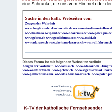
eine Schranke, die uns vom Himmel oder der H
Suche in den kath. Webseiten von:
Zeugen der Wahrheit
www.Jungfrau-der-Eucharistie.de
www.maria-die-makellose.d
www.barbara-weigand.de
www.adoremus.de
www.pater-pio.de
www.gebete.ch
www.gottliebtuns.com
www.assisi.ch
www.adorare.ch
www.das-haus-lazarus.ch
www.wallfahrten.ch
Dieses Forum ist mit folgenden Webseiten verlinkt
Zeugen der Wahrheit
-
www.assisi.ch
-
www.adorare.ch
-
Jungfra
www.wallfahrten.ch
-
www.gebete.ch
-
www.segenskreis.at
-
barb
www.gottliebtuns.com
-
www.das-haus-lazarus.ch
-
www.pater-pi
www3.k-tv.org
www.k-tv.org
www.k-tv.at
K-TV der katholische Fernsehsender