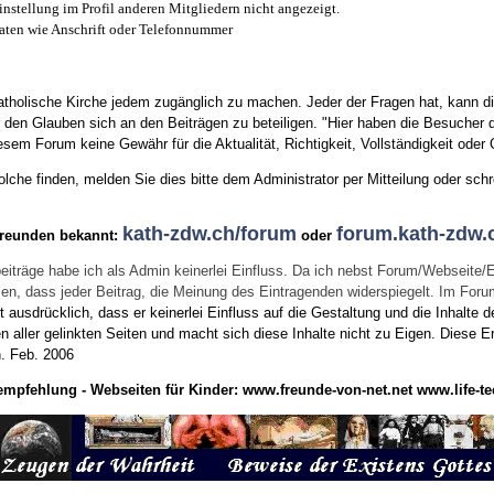
instellung im Profil anderen Mitgliedern nicht angezeigt.
aten wie Anschrift oder Telefonnummer
tholische Kirche jedem zugänglich zu machen. Jeder der Fragen hat, kann di
den Glauben sich an den Beiträgen zu beteiligen. "Hier haben die Besucher d
sem Forum keine Gewähr für die Aktualität, Richtigkeit, Vollständigkeit oder Q
he finden, melden Sie dies bitte dem Administrator per Mitteilung oder schr
kath-zdw.ch/forum
forum.kath-zdw.
Freunden bekannt:
oder
eiträge habe ich als Admin keinerlei Einfluss. Da ich nebst Forum/Webseite/
wissen, dass jeder Beitrag, die Meinung des Eintragenden widerspiegelt. Im Fo
usdrücklich, dass er keinerlei Einfluss auf die Gestaltung und die Inhalte d
en aller gelinkten Seiten und macht sich diese Inhalte nicht zu Eigen.
Diese Er
n.
Feb. 2006
empfehlung - Webseiten für Kinder:
www.freunde-von-net.net
www.life-te