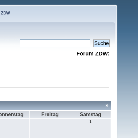
e ZDW
Forum ZDW:
»
onnerstag
Freitag
Samstag
1