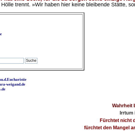
ölle trennt. »Wir haben hier keine bleibende Stätte, so
e
u.d.Eucharistie
ara-weigand.de
o.de
Wahrheit 
Irrtum
Fürchtet nicht 
fürchtet den Mangel 