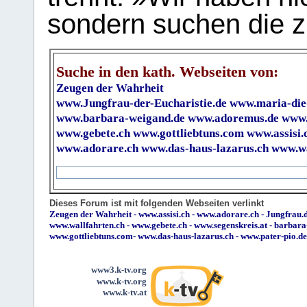
sondern suchen die z
Suche in den kath. Webseiten von:
Zeugen der Wahrheit
www.Jungfrau-der-Eucharistie.de
www.maria-die
www.barbara-weigand.de
www.adoremus.de
www.
www.gebete.ch
www.gottliebtuns.com
www.assisi.
www.adorare.ch
www.das-haus-lazarus.ch
www.wa
Dieses Forum ist mit folgenden Webseiten verlinkt
Zeugen der Wahrheit
-
www.assisi.ch
-
www.adorare.ch
-
Jungfrau.d
www.wallfahrten.ch
-
www.gebete.ch
-
www.segenskreis.at
-
barbara
www.gottliebtuns.com
-
www.das-haus-lazarus.ch
-
www.pater-pio.de
www3.k-tv.org
www.k-tv.org
www.k-tv.at