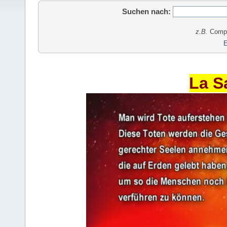
Suchen nach:
z.B.
Comput
E
La S