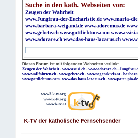
Suche in den kath. Webseiten von:
Zeugen der Wahrheit
www.Jungfrau-der-Eucharistie.de
www.maria-die
www.barbara-weigand.de
www.adoremus.de
www.
www.gebete.ch
www.gottliebtuns.com
www.assisi.
www.adorare.ch
www.das-haus-lazarus.ch
www.wa
Dieses Forum ist mit folgenden Webseiten verlinkt
Zeugen der Wahrheit
-
www.assisi.ch
-
www.adorare.ch
-
Jungfrau.d
www.wallfahrten.ch
-
www.gebete.ch
-
www.segenskreis.at
-
barbara
www.gottliebtuns.com
-
www.das-haus-lazarus.ch
-
www.pater-pio.de
www3.k-tv.org
www.k-tv.org
www.k-tv.at
K-TV der katholische Fernsehsender