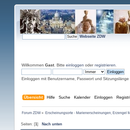
Webseite ZDW
Willkommen
Gast
. Bitte
einloggen
oder
registrieren
.
Einloggen mit Benutzername, Passwort und Sitzungslänge
Übersicht
Hilfe
Suche
Kalender
Einloggen
Registr
Forum ZDW
»
Erscheinungsorte - Marienerscheinungen, Erzengel Michae
Seiten: [
1
]
Nach unten