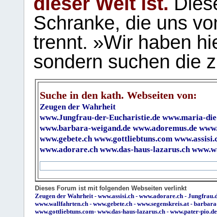
dieser Welt ist.
Diese
Schranke, die uns vo
trennt. »Wir haben hi
sondern suchen die z
Suche in den kath. Webseiten von:
Zeugen der Wahrheit
www.Jungfrau-der-Eucharistie.de
www.maria-die
www.barbara-weigand.de
www.adoremus.de
www.
www.gebete.ch
www.gottliebtuns.com
www.assisi.
www.adorare.ch
www.das-haus-lazarus.ch
www.wa
Dieses Forum ist mit folgenden Webseiten verlinkt
Zeugen der Wahrheit
-
www.assisi.ch
-
www.adorare.ch
-
Jungfrau.d
www.wallfahrten.ch
-
www.gebete.ch
-
www.segenskreis.at
-
barbara
www.gottliebtuns.com
-
www.das-haus-lazarus.ch
-
www.pater-pio.de