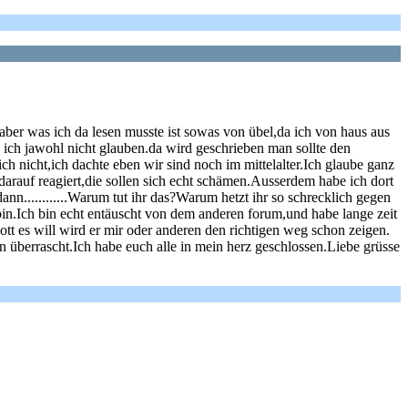
aber was ich da lesen musste ist sowas von übel,da ich von haus aus
n ich jawohl nicht glauben.da wird geschrieben man sollte den
h nicht,ich dachte eben wir sind noch im mittelalter.Ich glaube ganz
 darauf reagiert,die sollen sich echt schämen.Ausserdem habe ich dort
nn............Warum tut ihr das?Warum hetzt ihr so schrecklich gegen
 bin.Ich bin echt entäuscht von dem anderen forum,und habe lange zeit
tt es will wird er mir oder anderen den richtigen weg schon zeigen.
n überrascht.Ich habe euch alle in mein herz geschlossen.Liebe grüsse