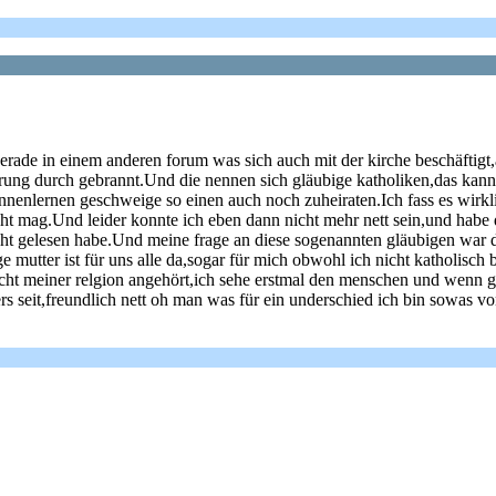
rade in einem anderen forum was sich auch mit der kirche beschäftigt,
cherung durch gebrannt.Und die nennen sich gläubige katholiken,das kan
nnenlernen geschweige so einen auch noch zuheiraten.Ich fass es wirklic
nicht mag.Und leider konnte ich eben dann nicht mehr nett sein,und habe
cht gelesen habe.Und meine frage an diese sogenannten gläubigen war da
e mutter ist für uns alle da,sogar für mich obwohl ich nicht katholisch
cht meiner relgion angehört,ich sehe erstmal den menschen und wenn go
s seit,freundlich nett oh man was für ein underschied ich bin sowas vo