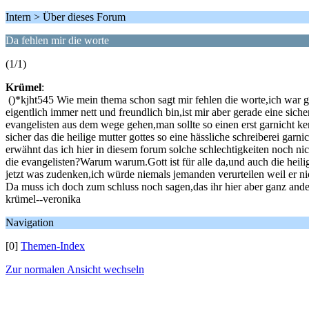
Intern > Über dieses Forum
Da fehlen mir die worte
(1/1)
Krümel
:
()*kjht545 Wie mein thema schon sagt mir fehlen die worte,ich war ge
eigentlich immer nett und freundlich bin,ist mir aber gerade eine si
evangelisten aus dem wege gehen,man sollte so einen erst garnicht ke
sicher das die heilige mutter gottes so eine hässliche schreiberei gar
erwähnt das ich hier in diesem forum solche schlechtigkeiten noch ni
die evangelisten?Warum warum.Gott ist für alle da,und auch die heilig
jetzt was zudenken,ich würde niemals jemanden verurteilen weil er ni
Da muss ich doch zum schluss noch sagen,das ihr hier aber ganz ander
krümel--veronika
Navigation
[0]
Themen-Index
Zur normalen Ansicht wechseln