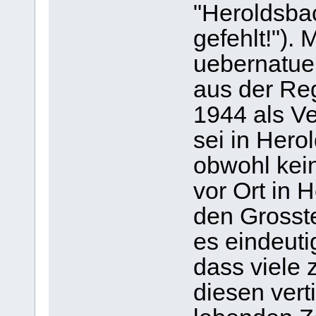
"Heroldsbac
gefehlt!").
uebernatu
aus der Re
1944 als Ve
sei in Her
obwohl kein
vor Ort in 
den Grosst
es eindeuti
dass viele
diesen vert