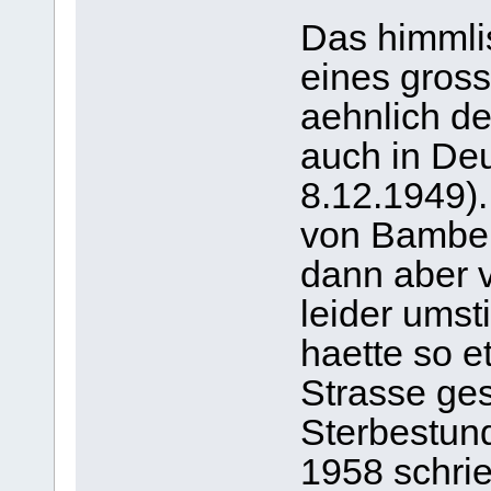
Das himml
eines gros
aehnlich d
auch in De
8.12.1949).
von Bamberg
dann aber 
leider umst
haette so e
Strasse gese
Sterbestun
1958 schrie