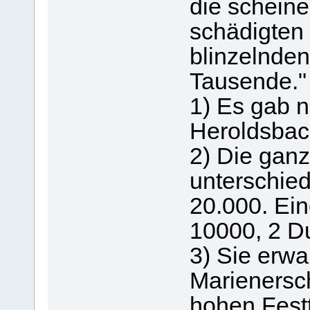
die schein
schädigten 
blinzelnde
Tausende."
1) Es gab 
Heroldsbac
2) Die gan
unterschied
20.000. Ei
10000, 2 Du
3) Sie erwa
Marienersc
hohen Festta