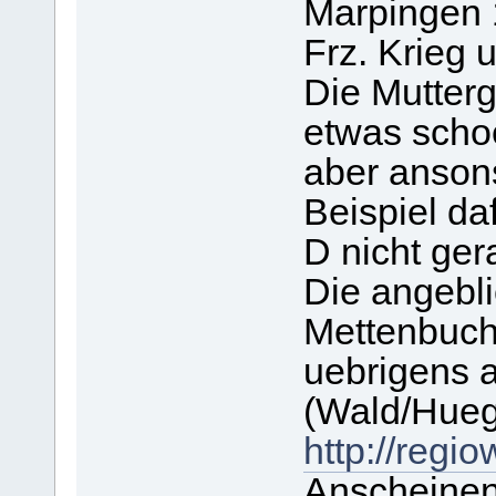
Marpingen 
Frz. Krieg 
Die Mutterg
etwas schoe
aber ansons
Beispiel da
D nicht ger
Die angebl
Mettenbuch
uebrigens 
(Wald/Huege
http://regi
Anscheinen