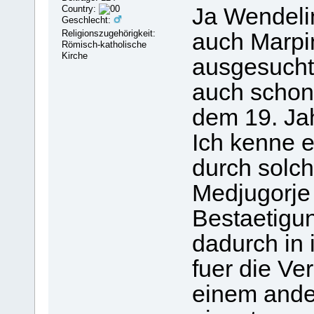
Country:
Ja Wendeli
Geschlecht:
Religionszugehörigkeit:
auch Marpi
Römisch-katholische
Kirche
ausgesuchte
auch schon 
dem 19. Ja
Ich kenne e
durch solc
Medjugorje 
Bestaetigu
dadurch in i
fuer die Ve
einem ander