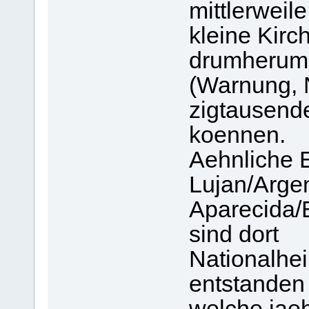
mittlerweil
kleine Kirc
drumherum s
(Warnung, 
zigtausend
koennen.
Aehnliche E
Lujan/Argen
Aparecida/
sind dort
Nationalhei
entstanden 
welche jaeh