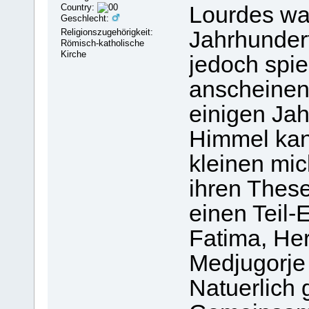
Country:
Lourdes war
Geschlecht:
Religionszugehörigkeit:
Jahrhunder
Römisch-katholische
Kirche
jedoch spie
anscheinen
einigen Jah
Himmel kann
kleinen mi
ihren Thes
einen Teil-E
Fatima, He
Medjugorje
Natuerlich 