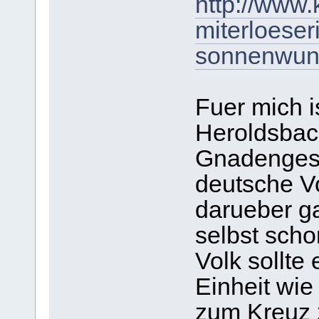
http://www
miterloeser
sonnenwund
Fuer mich 
Heroldsbac
Gnadengesc
deutsche Vo
darueber ga
selbst scho
Volk sollt
Einheit wie
zum Kreuz 