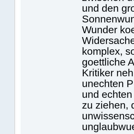
und den gr
Sonnenwund
Wunder ko
Widersache
komplex, so
goettliche 
Kritiker ne
unechten 
und echten
zu ziehen, 
unwissensc
unglaubwue