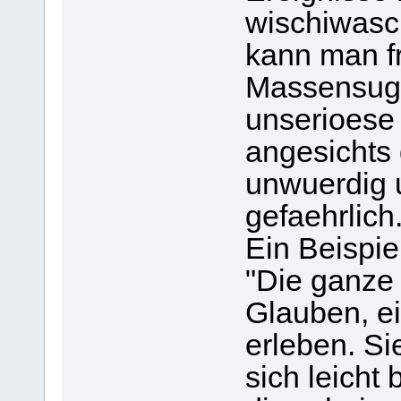
wischiwasc
kann man fr
Massensugg
unserioese 
angesichts 
unwuerdig 
gefaehrlich
Ein Beispiel
"Die ganze
Glauben, e
erleben. Si
sich leich