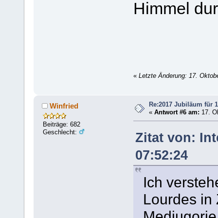
Himmel dur
«
Letzte Änderung: 17. Oktob
Re:2017 Jubiläum für 1
Winfried
«
Antwort #6 am:
17. Ok
Beiträge: 682
Geschlecht:
Zitat von: In
07:52:24
Ich versteh
Lourdes i
Medjugorje