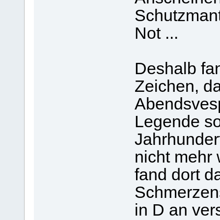
Schutzmante
Not ...
Deshalb fan
Zeichen, da
Abendsvespe
Legende sol
Jahrhunder
nicht mehr
fand dort d
Schmerzens
in D an ve