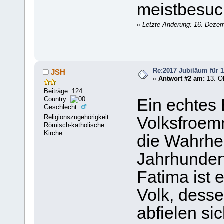
meistbesuch
«
Letzte Änderung: 16. Dezem
Re:2017 Jubiläum für 1
JSH
«
Antwort #2 am:
13. Ok
Beiträge: 124
Country:
Ein echtes 
Geschlecht:
Religionszugehörigkeit:
Volksfroemm
Römisch-katholische
Kirche
die Wahrhe
Jahrhunder
Fatima ist e
Volk, desse
abfielen si