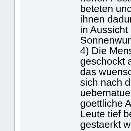
beteten un
ihnen dadu
in Aussicht
Sonnenwun
4) Die Me
geschockt 
das wuensc
sich nach 
uebernatuer
goettliche 
Leute tief 
gestaerkt w