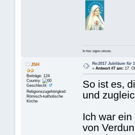
In hoc signo vinces.
Re:2017 Jubiläum für 1
JSH
«
Antwort #7 am:
17. Ok
Beiträge: 124
Country:
So ist es, 
Geschlecht:
Religionszugehörigkeit:
und zuglei
Römisch-katholische
Kirche
Ich war ei
von Verdun