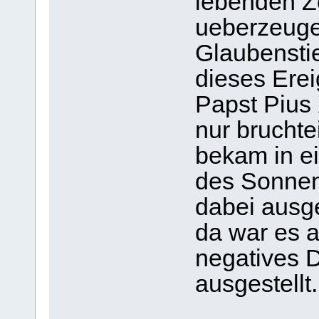
lebenden Z
ueberzeugen
Glaubenstie
dieses Erei
Papst Pius X
nur bruchtei
bekam in ei
des Sonnen
dabei ausge
da war es a
negatives D
ausgestellt.