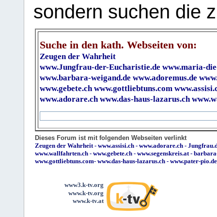
sondern suchen die z
Suche in den kath. Webseiten von:
Zeugen der Wahrheit
www.Jungfrau-der-Eucharistie.de
www.maria-die
www.barbara-weigand.de
www.adoremus.de
www.
www.gebete.ch
www.gottliebtuns.com
www.assisi.
www.adorare.ch
www.das-haus-lazarus.ch
www.wa
Dieses Forum ist mit folgenden Webseiten verlinkt
Zeugen der Wahrheit
-
www.assisi.ch
-
www.adorare.ch
-
Jungfrau.d
www.wallfahrten.ch
-
www.gebete.ch
-
www.segenskreis.at
-
barbara
www.gottliebtuns.com
-
www.das-haus-lazarus.ch
-
www.pater-pio.de
www3.k-tv.org
www.k-tv.org
www.k-tv.at