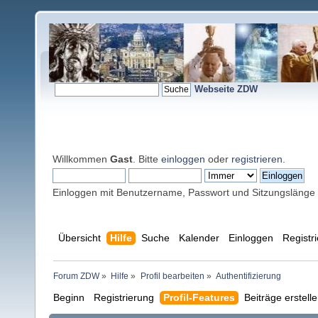
Webseite ZDW
Willkommen
Gast
. Bitte
einloggen
oder
registrieren
.
Einloggen mit Benutzername, Passwort und Sitzungslänge
Übersicht
Hilfe
Suche
Kalender
Einloggen
Registr
Forum ZDW
»
Hilfe
»
Profil bearbeiten
»
Authentifizierung
Beginn
Registrierung
Profil-Features
Beiträge erstell