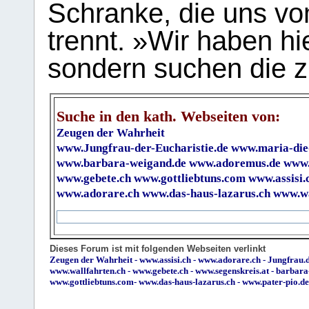
Schranke, die uns vo
trennt. »Wir haben hi
sondern suchen die z
Suche in den kath. Webseiten von:
Zeugen der Wahrheit
www.Jungfrau-der-Eucharistie.de
www.maria-die
www.barbara-weigand.de
www.adoremus.de
www.
www.gebete.ch
www.gottliebtuns.com
www.assisi.
www.adorare.ch
www.das-haus-lazarus.ch
www.wa
Dieses Forum ist mit folgenden Webseiten verlinkt
Zeugen der Wahrheit
-
www.assisi.ch
-
www.adorare.ch
-
Jungfrau.d
www.wallfahrten.ch
-
www.gebete.ch
-
www.segenskreis.at
-
barbara
www.gottliebtuns.com
-
www.das-haus-lazarus.ch
-
www.pater-pio.de