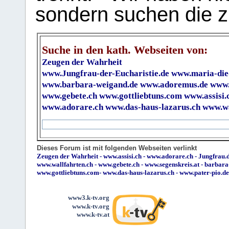
sondern suchen die z
Suche in den kath. Webseiten von:
Zeugen der Wahrheit
www.Jungfrau-der-Eucharistie.de
www.maria-die
www.barbara-weigand.de
www.adoremus.de
www.
www.gebete.ch
www.gottliebtuns.com
www.assisi.
www.adorare.ch
www.das-haus-lazarus.ch
www.wa
Dieses Forum ist mit folgenden Webseiten verlinkt
Zeugen der Wahrheit
-
www.assisi.ch
-
www.adorare.ch
-
Jungfrau.d
www.wallfahrten.ch
-
www.gebete.ch
-
www.segenskreis.at
-
barbara
www.gottliebtuns.com
-
www.das-haus-lazarus.ch
-
www.pater-pio.de
www3.k-tv.org
www.k-tv.org
www.k-tv.at