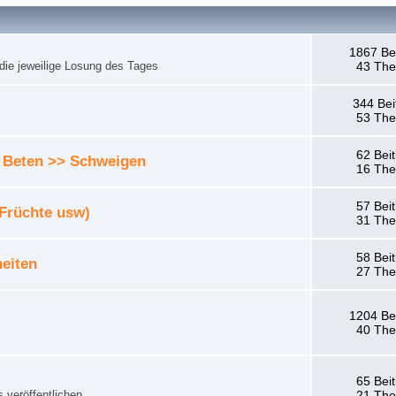
1867 Be
die jeweilige Losung des Tages
43 Th
344 Bei
53 Th
62 Bei
 Beten >> Schweigen
16 Th
57 Bei
 Früchte usw)
31 Th
58 Bei
eiten
27 Th
1204 Be
40 Th
65 Bei
 veröffentlichen.
21 Th