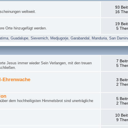
93 Bei
rscheinungen weltweit.
16 Th
19 Bei
ere Orte hinzugefügt werden.
5 The
atima
,
Guadalupe
,
Sievernich
,
Medjugorje
,
Garabandal
,
Manduria
,
San Damin
7 Beit
rte Jesus immer wieder Sein Verlangen, mit den treuen
5 The
schließen.
el-Ehrenwache
3 Beit
2 The
ion
5 Beit
nüber dem hochheiligsten Himmelsbrot sind unerträgliche
2 The
10 Bei
9 The