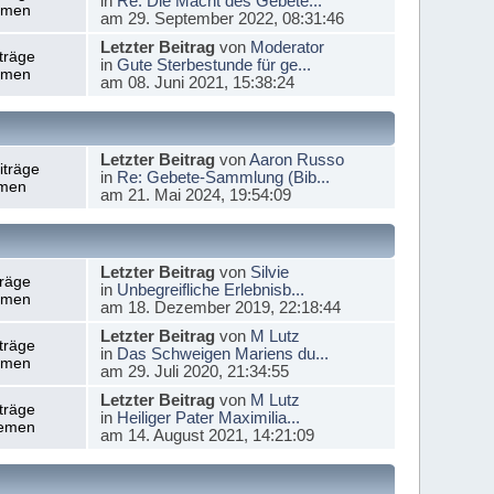
in
Re: Die Macht des Gebete...
emen
am 29. September 2022, 08:31:46
Letzter Beitrag
von
Moderator
träge
in
Gute Sterbestunde für ge...
emen
am 08. Juni 2021, 15:38:24
Letzter Beitrag
von
Aaron Russo
iträge
in
Re: Gebete-Sammlung (Bib...
men
am 21. Mai 2024, 19:54:09
Letzter Beitrag
von
Silvie
träge
in
Unbegreifliche Erlebnisb...
emen
am 18. Dezember 2019, 22:18:44
Letzter Beitrag
von
M Lutz
träge
in
Das Schweigen Mariens du...
emen
am 29. Juli 2020, 21:34:55
Letzter Beitrag
von
M Lutz
träge
in
Heiliger Pater Maximilia...
emen
am 14. August 2021, 14:21:09