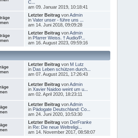
C...
am 09. Januar 2019, 10:18:41
Letzter Beitrag
von
Admin
träge
in
Vater unser - führe uns ...
emen
am 14. Juni 2018, 09:09:28
Letzter Beitrag
von
Admin
träge
in
Pfarrer Weiss. † Audio/P...
emen
am 16. August 2023, 09:59:16
Letzter Beitrag
von
M Lutz
träge
in
Das Leben schützen durch...
emen
am 07. August 2021, 17:26:43
Letzter Beitrag
von
Admin
träge
in
Xavier Naidoo weint um u...
men
am 02. April 2020, 18:23:11
Letzter Beitrag
von
Admin
räge
in
Pädogate Deutschland: Co...
men
am 24. Juni 2020, 10:53:30
Letzter Beitrag
von
DerFranke
räge
in
Re: Die neue Weltreligi...
men
am 14. November 2017, 08:58:07