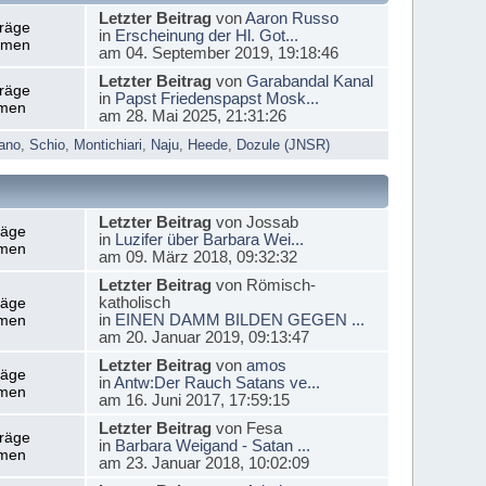
Letzter Beitrag
von
Aaron Russo
träge
in
Erscheinung der Hl. Got...
emen
am 04. September 2019, 19:18:46
Letzter Beitrag
von
Garabandal Kanal
träge
in
Papst Friedenspapst Mosk...
men
am 28. Mai 2025, 21:31:26
ano
,
Schio
,
Montichiari
,
Naju
,
Heede
,
Dozule (JNSR)
Letzter Beitrag
von Jossab
räge
in
Luzifer über Barbara Wei...
men
am 09. März 2018, 09:32:32
Letzter Beitrag
von Römisch-
katholisch
räge
in
EINEN DAMM BILDEN GEGEN ...
men
am 20. Januar 2019, 09:13:47
Letzter Beitrag
von
amos
räge
in
Antw:Der Rauch Satans ve...
men
am 16. Juni 2017, 17:59:15
Letzter Beitrag
von Fesa
träge
in
Barbara Weigand - Satan ...
men
am 23. Januar 2018, 10:02:09