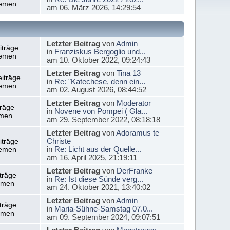
emen
am 06. März 2026, 14:29:54
Letzter Beitrag
von
Admin
iträge
in
Franziskus Bergoglio und...
emen
am 10. Oktober 2022, 09:24:43
Letzter Beitrag
von
Tina 13
iträge
in
Re: "Katechese, denn ein...
emen
am 02. August 2026, 08:44:52
Letzter Beitrag
von
Moderator
träge
in
Novene von Pompei ( Gla...
men
am 29. September 2022, 08:18:18
Letzter Beitrag
von
Adoramus te
Christe
iträge
in
Re: Licht aus der Quelle...
emen
am 16. April 2025, 21:19:11
Letzter Beitrag
von
DerFranke
träge
in
Re: Ist diese Sünde verg...
emen
am 24. Oktober 2021, 13:40:02
Letzter Beitrag
von
Admin
träge
in
Maria-Sühne-Samstag 07.0...
emen
am 09. September 2024, 09:07:51