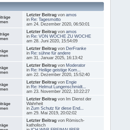
Letzter Beitrag
von
amos
iträge
in
Re: Tagesmotto
emen
am 24. Dezember 2020, 06:50:01
Letzter Beitrag
von
amos
träge
in
Re: VON WOCHE ZU WOCHE
emen
am 28. Juni 2020, 15:54:09
Letzter Beitrag
von
DerFranke
träge
in
Re: sühne für andere
emen
am 31. Januar 2025, 16:13:42
Letzter Beitrag
von
Moderator
träge
in
Re: Heilige geistige Kom...
emen
am 22. Dezember 2020, 15:52:40
Letzter Beitrag
von
Engie
träge
in
Re: Helmut Lungenschmidt...
emen
am 23. November 2022, 10:22:27
Letzter Beitrag
von Im Dienst der
Wahrheit
iträge
in
Zum Schutz für diese End...
emen
am 29. Mai 2019, 20:02:02
Letzter Beitrag
von Römisch-
katholisch
träge
in
ICH WAR FREIMAURER
emen