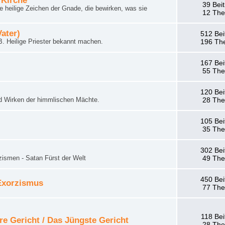
 Kirche
39 Bei
 heilige Zeichen der Gnade, die bewirken, was sie
12 Th
Vater)
512 Bei
. Heilige Priester bekannt machen.
196 Th
167 Bei
55 Th
120 Bei
d Wirken der himmlischen Mächte.
28 Th
105 Bei
35 Th
302 Bei
zismen - Satan Fürst der Welt
49 Th
450 Bei
 Exorzismus
77 Th
118 Bei
re Gericht / Das Jüngste Gericht
28 Th