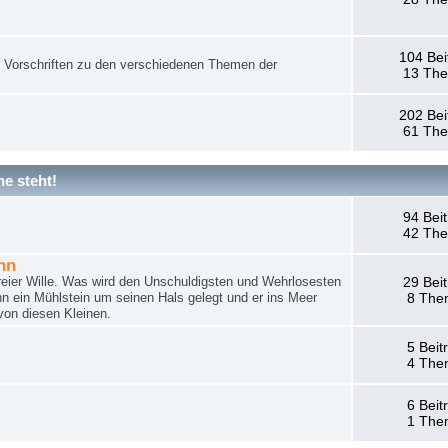
104 Bei
nd Vorschriften zu den verschiedenen Themen der
13 Th
202 Bei
61 Th
e steht!
94 Bei
42 Th
hn
reier Wille. Was wird den Unschuldigsten und Wehrlosesten
29 Bei
n ein Mühlstein um seinen Hals gelegt und er ins Meer
8 The
von diesen Kleinen.
5 Beit
4 The
6 Beit
1 The