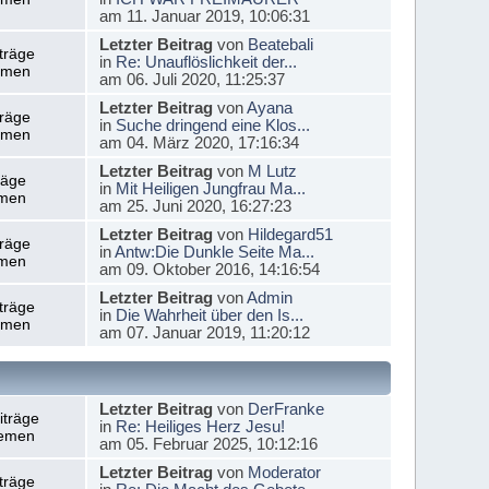
am 11. Januar 2019, 10:06:31
Letzter Beitrag
von
Beatebali
träge
in
Re: Unauflöslichkeit der...
emen
am 06. Juli 2020, 11:25:37
Letzter Beitrag
von
Ayana
träge
in
Suche dringend eine Klos...
emen
am 04. März 2020, 17:16:34
Letzter Beitrag
von
M Lutz
räge
in
Mit Heiligen Jungfrau Ma...
men
am 25. Juni 2020, 16:27:23
Letzter Beitrag
von
Hildegard51
träge
in
Antw:Die Dunkle Seite Ma...
men
am 09. Oktober 2016, 14:16:54
Letzter Beitrag
von
Admin
träge
in
Die Wahrheit über den Is...
emen
am 07. Januar 2019, 11:20:12
Letzter Beitrag
von
DerFranke
iträge
in
Re: Heiliges Herz Jesu!
emen
am 05. Februar 2025, 10:12:16
Letzter Beitrag
von
Moderator
träge