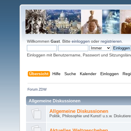
Willkommen
Gast
. Bitte
einloggen
oder
registrieren
.
Einloggen mit Benutzername, Passwort und Sitzungslä
Übersicht
Hilfe
Suche
Kalender
Einloggen
Regi
Forum ZDW
Allgemeine Diskussionen
Allgemeine Diskussionen
Politik, Philosophie und Kunst! u.s.w. Diskutier
Aktuelles Weltgeschehen