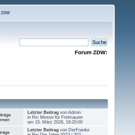
e ZDW
Forum ZDW:
Letzter Beitrag
von
Admin
iträge
in
Re: Messe für Freimaurer
emen
am 15. März 2026, 18:20:00
Letzter Beitrag
von
DerFranke
träge
in
Re: Die Jahre 2022 / 202...