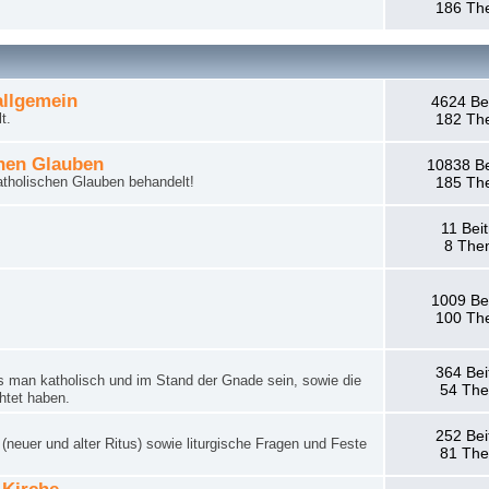
186 Th
llgemein
4624 Be
t.
182 Th
hen Glauben
10838 Be
tholischen Glauben behandelt!
185 Th
11 Bei
8 The
1009 Be
100 Th
364 Bei
man katholisch und im Stand der Gnade sein, sowie die
54 Th
htet haben.
252 Bei
neuer und alter Ritus) sowie liturgische Fragen und Feste
81 Th