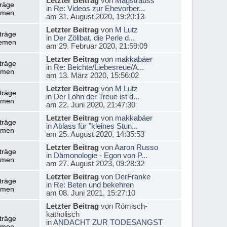
Letzter Beitrag
von
Magstrauss
träge
in
Re: Videos zur Ehevorber...
emen
am 31. August 2020, 19:20:13
Letzter Beitrag
von
M Lutz
träge
in
Der Zölibat, die Perle d...
emen
am 29. Februar 2020, 21:59:09
Letzter Beitrag
von
makkabäer
träge
in
Re: Beichte/Liebesreue/A...
emen
am 13. März 2020, 15:56:02
Letzter Beitrag
von
M Lutz
träge
in
Der Lohn der Treue ist d...
emen
am 22. Juni 2020, 21:47:30
Letzter Beitrag
von
makkabäer
träge
in
Ablass für "kleines Stun...
emen
am 25. August 2020, 14:35:53
Letzter Beitrag
von
Aaron Russo
träge
in
Dämonologie - Egon von P...
emen
am 27. August 2023, 09:28:32
Letzter Beitrag
von
DerFranke
träge
in
Re: Beten und bekehren
emen
am 08. Juni 2021, 15:27:10
Letzter Beitrag
von Römisch-
katholisch
träge
in
ANDACHT ZUR TODESANGST
emen