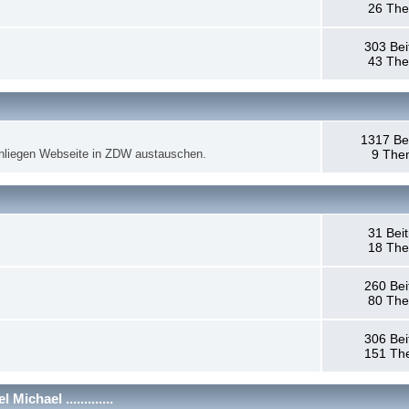
26 Th
303 Bei
43 Th
1317 Be
anliegen Webseite in ZDW austauschen.
9 The
31 Bei
18 Th
260 Bei
80 Th
306 Bei
151 Th
chael .............