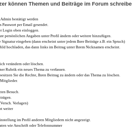
utzer können Themen und Beiträge im Forum schreibe
Admin bestätigt werden
 Passwort per Email gesendet.
r Login oben einloggen.
e persönlichen Angaben unter Profil ändern oder weitere hinzufügen.
e Signatur eingeben (dann erscheint unter jedem Ihrer Beiträge z.B. ein Spruch)
 Bild hochladen, das dann links im Beitrag unter Ihrem Nicknamen erscheint.
ich verändern oder löschen.
iner Rubrik ein neues Thema zu verfassen.
esitzen Sie die Rechte, Ihren Beitrag zu ändern oder das Thema zu löschen.
Mitglieder.
zten Besuch.
trägen.
(Versch. Vorlagen)
t weiter
instellung im Profil anderen Mitgliedern nicht angezeigt.
aten wie Anschrift oder Telefonnummer