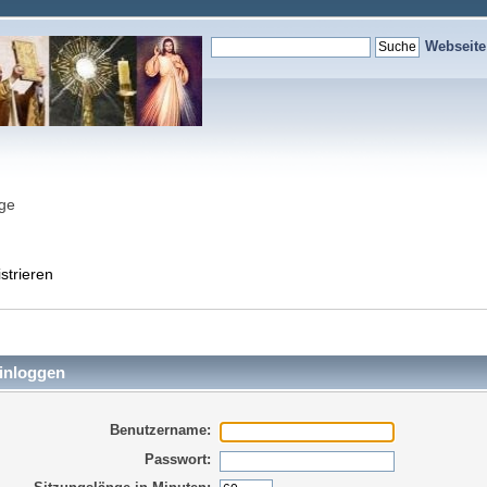
Webseit
nge
strieren
inloggen
Benutzername:
Passwort: