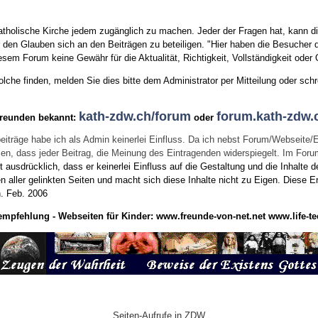
tholische Kirche jedem zugänglich zu machen. Jeder der Fragen hat, kann di
den Glauben sich an den Beiträgen zu beteiligen. "Hier haben die Besucher d
sem Forum keine Gewähr für die Aktualität, Richtigkeit, Vollständigkeit oder Q
he finden, melden Sie dies bitte dem Administrator per Mitteilung oder schr
kath-zdw.ch/forum
forum.kath-zdw.
Freunden bekannt:
oder
eiträge habe ich als Admin keinerlei Einfluss. Da ich nebst Forum/Webseite/
wissen, dass jeder Beitrag, die Meinung des Eintragenden widerspiegelt. Im Fo
usdrücklich, dass er keinerlei Einfluss auf die Gestaltung und die Inhalte d
en aller gelinkten Seiten und macht sich diese Inhalte nicht zu Eigen.
Diese Er
n.
Feb. 2006
empfehlung - Webseiten für Kinder:
www.freunde-von-net.net
www.life-te
Seiten-Aufrufe in ZDW