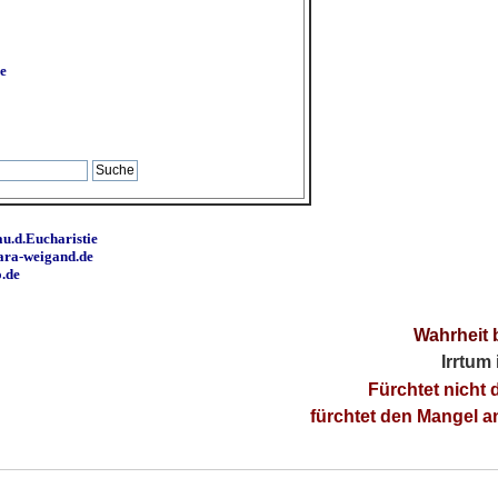
e
u.d.Eucharistie
ara-weigand.de
o.de
Wahrheit 
Irrtum
Fürchtet nicht 
fürchtet den Mangel 