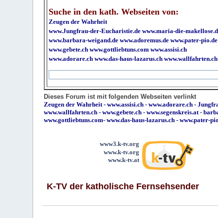
Suche in den kath. Webseiten von:
Zeugen der Wahrheit
www.Jungfrau-der-Eucharistie.de
www.maria-die-makellose.d
www.barbara-weigand.de
www.adoremus.de
www.pater-pio.de
www.gebete.ch
www.gottliebtuns.com
www.assisi.ch
www.adorare.ch
www.das-haus-lazarus.ch
www.wallfahrten.ch
Dieses Forum ist mit folgenden Webseiten verlinkt
Zeugen der Wahrheit
-
www.assisi.ch
-
www.adorare.ch
-
Jungfra
www.wallfahrten.ch
-
www.gebete.ch
-
www.segenskreis.at
-
barb
www.gottliebtuns.com
-
www.das-haus-lazarus.ch
-
www.pater-pi
www3.k-tv.org
www.k-tv.org
www.k-tv.at
K-TV der katholische Fernsehsender