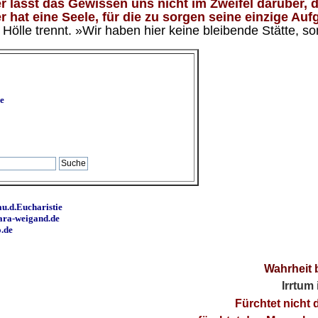
 lässt das Gewissen uns nicht im Zweifel darüber, d
 hat eine Seele, für die zu sorgen seine einzige Aufg
ölle trennt. »Wir haben hier keine bleibende Stätte, so
e
u.d.Eucharistie
ara-weigand.de
o.de
Wahrheit 
Irrtum
Fürchtet nicht 