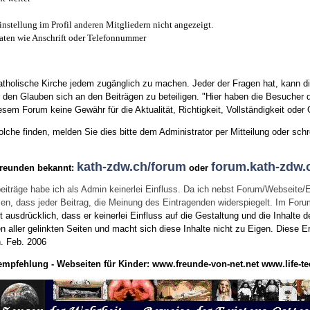
instellung im Profil anderen Mitgliedern nicht angezeigt.
aten wie Anschrift oder Telefonnummer
tholische Kirche jedem zugänglich zu machen. Jeder der Fragen hat, kann di
den Glauben sich an den Beiträgen zu beteiligen. "Hier haben die Besucher d
sem Forum keine Gewähr für die Aktualität, Richtigkeit, Vollständigkeit oder Q
he finden, melden Sie dies bitte dem Administrator per Mitteilung oder schr
kath-zdw.ch/forum
forum.kath-zdw.
Freunden bekannt:
oder
eiträge habe ich als Admin keinerlei Einfluss. Da ich nebst Forum/Webseite/
wissen, dass jeder Beitrag, die Meinung des Eintragenden widerspiegelt. Im Fo
usdrücklich, dass er keinerlei Einfluss auf die Gestaltung und die Inhalte d
en aller gelinkten Seiten und macht sich diese Inhalte nicht zu Eigen.
Diese Er
n.
Feb. 2006
empfehlung - Webseiten für Kinder:
www.freunde-von-net.net
www.life-te