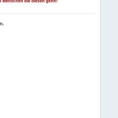
an Menschen die diesen gehn!
n.