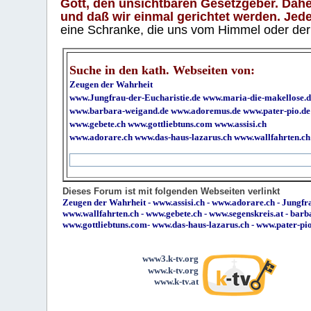
Gott, den unsichtbaren Gesetzgeber. Daher
und daß wir einmal gerichtet werden. Jeder
eine Schranke, die uns vom Himmel oder der H
Suche in den kath. Webseiten von:
Zeugen der Wahrheit
www.Jungfrau-der-Eucharistie.de
www.maria-die-makellose.d
www.barbara-weigand.de
www.adoremus.de
www.pater-pio.de
www.gebete.ch
www.gottliebtuns.com
www.assisi.ch
www.adorare.ch
www.das-haus-lazarus.ch
www.wallfahrten.ch
Dieses Forum ist mit folgenden Webseiten verlinkt
Zeugen der Wahrheit
-
www.assisi.ch
-
www.adorare.ch
-
Jungfra
www.wallfahrten.ch
-
www.gebete.ch
-
www.segenskreis.at
-
barb
www.gottliebtuns.com
-
www.das-haus-lazarus.ch
-
www.pater-pi
www3.k-tv.org
www.k-tv.org
www.k-tv.at