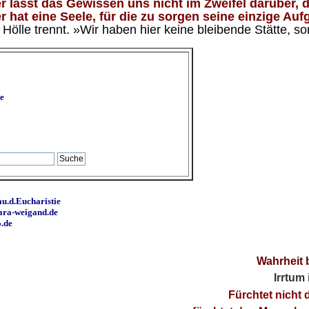
 lässt das Gewissen uns nicht im Zweifel darüber, d
 hat eine Seele, für die zu sorgen seine einzige Aufg
ölle trennt. »Wir haben hier keine bleibende Stätte, so
e
u.d.Eucharistie
ara-weigand.de
o.de
Wahrheit 
Irrtum
Fürchtet nicht 