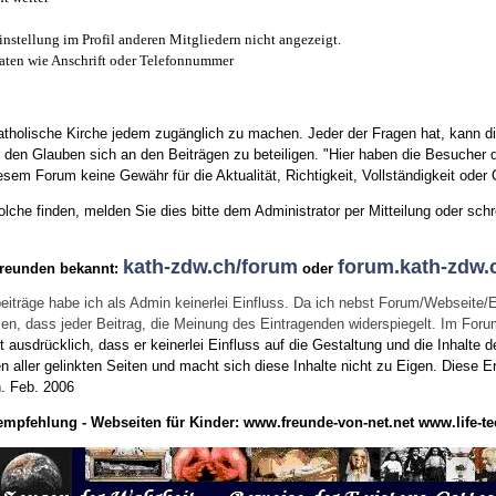
instellung im Profil anderen Mitgliedern nicht angezeigt.
aten wie Anschrift oder Telefonnummer
tholische Kirche jedem zugänglich zu machen. Jeder der Fragen hat, kann di
den Glauben sich an den Beiträgen zu beteiligen. "Hier haben die Besucher d
sem Forum keine Gewähr für die Aktualität, Richtigkeit, Vollständigkeit oder Q
he finden, melden Sie dies bitte dem Administrator per Mitteilung oder schr
kath-zdw.ch/forum
forum.kath-zdw.
Freunden bekannt:
oder
eiträge habe ich als Admin keinerlei Einfluss. Da ich nebst Forum/Webseite/
wissen, dass jeder Beitrag, die Meinung des Eintragenden widerspiegelt. Im Fo
usdrücklich, dass er keinerlei Einfluss auf die Gestaltung und die Inhalte d
en aller gelinkten Seiten und macht sich diese Inhalte nicht zu Eigen.
Diese Er
n.
Feb. 2006
empfehlung - Webseiten für Kinder:
www.freunde-von-net.net
www.life-te