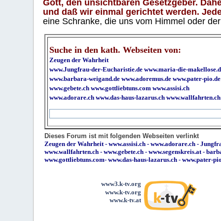
Gott, den unsichtbaren Gesetzgeber. Daher
und daß wir einmal gerichtet werden. Jeder
eine Schranke, die uns vom Himmel oder der H
Suche in den kath. Webseiten von:
Zeugen der Wahrheit
www.Jungfrau-der-Eucharistie.de
www.maria-die-makellose.d
www.barbara-weigand.de
www.adoremus.de
www.pater-pio.de
www.gebete.ch
www.gottliebtuns.com
www.assisi.ch
www.adorare.ch
www.das-haus-lazarus.ch
www.wallfahrten.ch
Dieses Forum ist mit folgenden Webseiten verlinkt
Zeugen der Wahrheit
-
www.assisi.ch
-
www.adorare.ch
-
Jungfra
www.wallfahrten.ch
-
www.gebete.ch
-
www.segenskreis.at
-
barb
www.gottliebtuns.com
-
www.das-haus-lazarus.ch
-
www.pater-pi
www3.k-tv.org
www.k-tv.org
www.k-tv.at