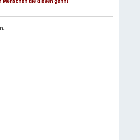
an Menschen die diesen gehn!
n.