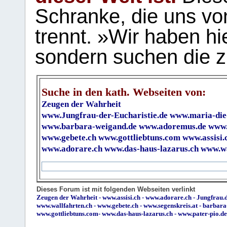
Schranke, die uns vo
trennt. »Wir haben hi
sondern suchen die z
Suche in den kath. Webseiten von:
Zeugen der Wahrheit
www.Jungfrau-der-Eucharistie.de
www.maria-die
www.barbara-weigand.de
www.adoremus.de
www.
www.gebete.ch
www.gottliebtuns.com
www.assisi.
www.adorare.ch
www.das-haus-lazarus.ch
www.wa
Dieses Forum ist mit folgenden Webseiten verlinkt
Zeugen der Wahrheit
-
www.assisi.ch
-
www.adorare.ch
-
Jungfrau.d
www.wallfahrten.ch
-
www.gebete.ch
-
www.segenskreis.at
-
barbara
www.gottliebtuns.com
-
www.das-haus-lazarus.ch
-
www.pater-pio.de