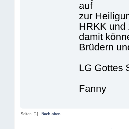
auf
zur Heiligu
HRKK und z
damit könn
Brüdern un
LG Gottes 
Fanny
Seiten: [
1
]
Nach oben