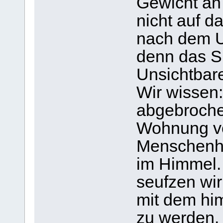
Gewicht an 
nicht auf d
nach dem U
denn das Si
Unsichtbare
Wir wissen:
abgebroche
Wohnung von
Menschenha
im Himmel.
seufzen wi
mit dem hi
zu werden.