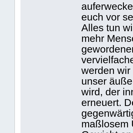
auferwecke
euch vor se
Alles tun w
mehr Mensc
gewordene
vervielfach
werden wir
unser äuße
wird, der i
erneuert. D
gegenwärtig
maßlosem 