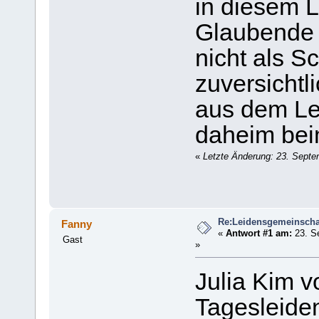
in diesem L
Glaubende 
nicht als S
zuversichtli
aus dem Le
daheim bei
«
Letzte Änderung: 23. Sept
Re:Leidensgemeinschaf
Fanny
«
Antwort #1 am:
23. S
Gast
»
Julia Kim v
Tagesleiden