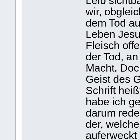
Leib sicht
wir, obglei
dem Tod aus
Leben Jesu
Fleisch off
der Tod, a
Macht. Doc
Geist des G
Schrift hei
habe ich ge
darum reden
der, welche
auferweckt 