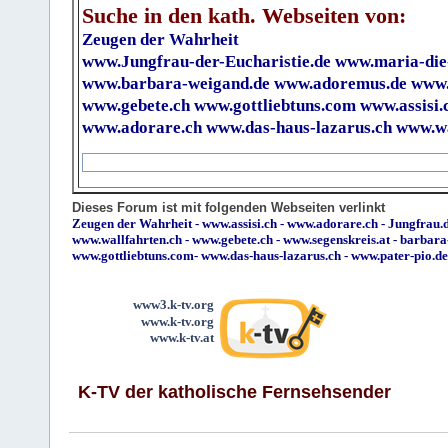
Suche in den kath. Webseiten von:
Zeugen der Wahrheit
www.Jungfrau-der-Eucharistie.de
www.maria-die
www.barbara-weigand.de
www.adoremus.de
www.
www.gebete.ch
www.gottliebtuns.com
www.assisi.
www.adorare.ch
www.das-haus-lazarus.ch
www.wa
Dieses Forum ist mit folgenden Webseiten verlinkt
Zeugen der Wahrheit
-
www.assisi.ch
-
www.adorare.ch
-
Jungfrau.d
www.wallfahrten.ch
-
www.gebete.ch
-
www.segenskreis.at
-
barbara
www.gottliebtuns.com
-
www.das-haus-lazarus.ch
-
www.pater-pio.de
www3.k-tv.org
www.k-tv.org
www.k-tv.at
K-TV der katholische Fernsehsender