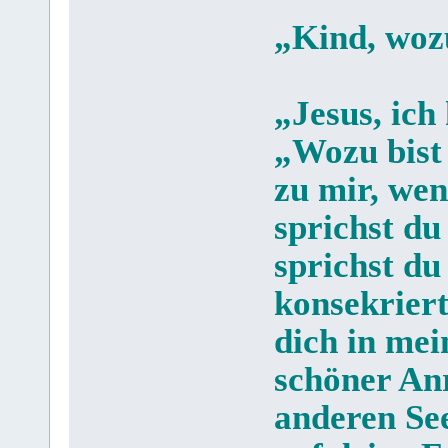
„Kind, woz
„Jesus, ich
„Wozu bist
zu mir, we
sprichst du
sprichst du
konsekrier
dich in me
schöner Anr
anderen See