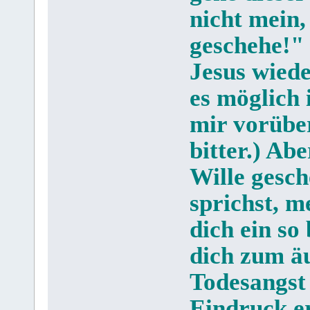
nicht mein,
geschehe!"
Jesus wiede
es möglich 
mir vorüber
bitter.) Ab
Wille gesc
sprichst, m
dich ein so
dich zum äu
Todesangst 
Eindruck er