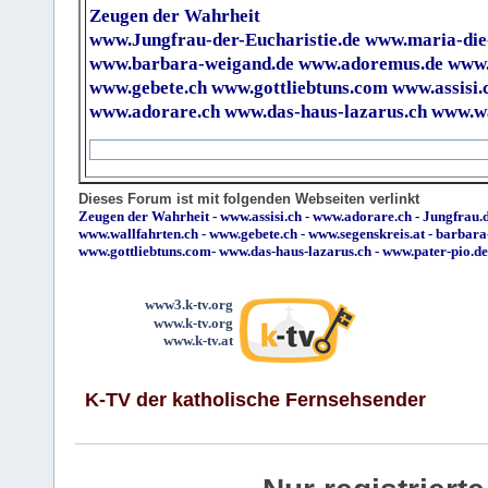
Zeugen der Wahrheit
www.Jungfrau-der-Eucharistie.de
www.maria-die
www.barbara-weigand.de
www.adoremus.de
www.
www.gebete.ch
www.gottliebtuns.com
www.assisi.
www.adorare.ch
www.das-haus-lazarus.ch
www.wa
Dieses Forum ist mit folgenden Webseiten verlinkt
Zeugen der Wahrheit
-
www.assisi.ch
-
www.adorare.ch
-
Jungfrau.d
www.wallfahrten.ch
-
www.gebete.ch
-
www.segenskreis.at
-
barbara
www.gottliebtuns.com
-
www.das-haus-lazarus.ch
-
www.pater-pio.de
www3.k-tv.org
www.k-tv.org
www.k-tv.at
K-TV der katholische Fernsehsender