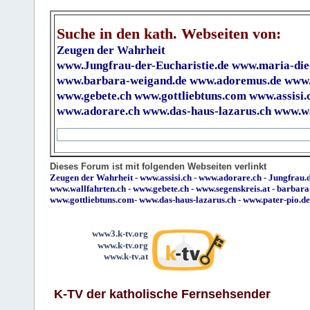
Suche in den kath. Webseiten von:
Zeugen der Wahrheit
www.Jungfrau-der-Eucharistie.de
www.maria-die
www.barbara-weigand.de
www.adoremus.de
www.
www.gebete.ch
www.gottliebtuns.com
www.assisi.
www.adorare.ch
www.das-haus-lazarus.ch
www.wa
Dieses Forum ist mit folgenden Webseiten verlinkt
Zeugen der Wahrheit
-
www.assisi.ch
-
www.adorare.ch
-
Jungfrau.d
www.wallfahrten.ch
-
www.gebete.ch
-
www.segenskreis.at
-
barbara
www.gottliebtuns.com
-
www.das-haus-lazarus.ch
-
www.pater-pio.de
www3.k-tv.org
www.k-tv.org
www.k-tv.at
K-TV der katholische Fernsehsender