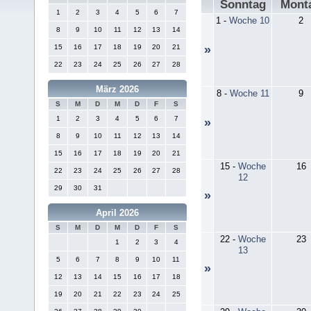
Sonntag
Mont
1
2
3
4
5
6
7
1
-
Woche 10
2
8
9
10
11
12
13
14
15
16
17
18
19
20
21
»
22
23
24
25
26
27
28
März 2026
8
-
Woche 11
9
S
M
D
M
D
F
S
1
2
3
4
5
6
7
»
8
9
10
11
12
13
14
15
16
17
18
19
20
21
15
-
Woche
16
22
23
24
25
26
27
28
12
29
30
31
»
April 2026
S
M
D
M
D
F
S
22
-
Woche
23
1
2
3
4
13
5
6
7
8
9
10
11
»
12
13
14
15
16
17
18
19
20
21
22
23
24
25