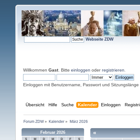
Webseite ZDW
Willkommen
Gast
. Bitte
einloggen
oder
registrieren
.
Einloggen mit Benutzername, Passwort und Sitzungslänge
Übersicht
Hilfe
Suche
Kalender
Einloggen
Registr
Forum ZDW
»
Kalender
»
März 2026
«
Februar 2026
S
M
D
M
D
F
S