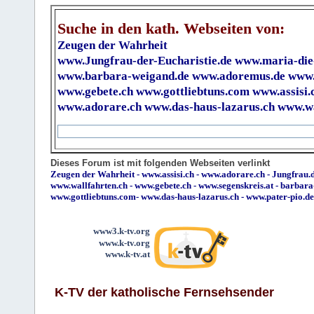
Suche in den kath. Webseiten von:
Zeugen der Wahrheit
www.Jungfrau-der-Eucharistie.de
www.maria-die
www.barbara-weigand.de
www.adoremus.de
www.
www.gebete.ch
www.gottliebtuns.com
www.assisi.
www.adorare.ch
www.das-haus-lazarus.ch
www.wa
Dieses Forum ist mit folgenden Webseiten verlinkt
Zeugen der Wahrheit
-
www.assisi.ch
-
www.adorare.ch
-
Jungfrau.d
www.wallfahrten.ch
-
www.gebete.ch
-
www.segenskreis.at
-
barbara
www.gottliebtuns.com
-
www.das-haus-lazarus.ch
-
www.pater-pio.de
www3.k-tv.org
www.k-tv.org
www.k-tv.at
K-TV der katholische Fernsehsender