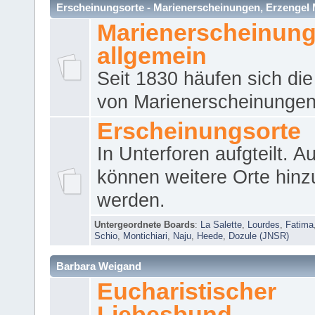
Erscheinungsorte - Marienerscheinungen, Erzengel Micha
Marienerscheinun
allgemein
Seit 1830 häufen sich die
von Marienerscheinungen 
Erscheinungsorte
In Unterforen aufgteilt. 
können weitere Orte hinz
werden.
Untergeordnete Boards
:
La Salette
,
Lourdes
,
Fatima
Schio
,
Montichiari
,
Naju
,
Heede
,
Dozule (JNSR)
Barbara Weigand
Eucharistischer
Liebesbund