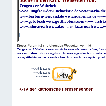
Suche in den kath. Webseiten von:
Zeugen der Wahrheit
www.Jungfrau-der-Eucharistie.de
www.maria-die
www.barbara-weigand.de
www.adoremus.de
www.
www.gebete.ch
www.gottliebtuns.com
www.assisi.
www.adorare.ch
www.das-haus-lazarus.ch
www.wa
Dieses Forum ist mit folgenden Webseiten verlinkt
Zeugen der Wahrheit
-
www.assisi.ch
-
www.adorare.ch
-
Jungfrau.d
www.wallfahrten.ch
-
www.gebete.ch
-
www.segenskreis.at
-
barbara
www.gottliebtuns.com
-
www.das-haus-lazarus.ch
-
www.pater-pio.de
www3.k-tv.org
www.k-tv.org
www.k-tv.at
K-TV der katholische Fernsehsender