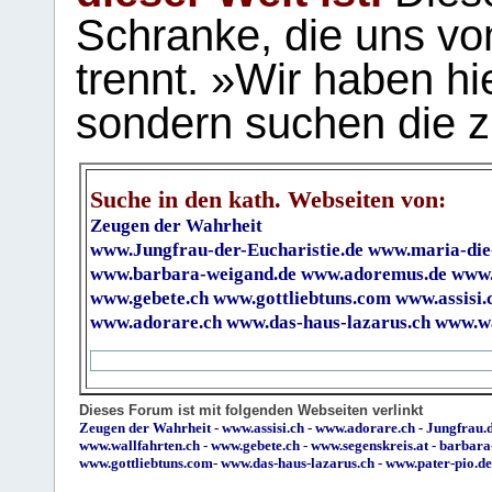
Schranke, die uns vo
trennt. »Wir haben hi
sondern suchen die z
Suche in den kath. Webseiten von:
Zeugen der Wahrheit
www.Jungfrau-der-Eucharistie.de
www.maria-die
www.barbara-weigand.de
www.adoremus.de
www.
www.gebete.ch
www.gottliebtuns.com
www.assisi.
www.adorare.ch
www.das-haus-lazarus.ch
www.wa
Dieses Forum ist mit folgenden Webseiten verlinkt
Zeugen der Wahrheit
-
www.assisi.ch
-
www.adorare.ch
-
Jungfrau.d
www.wallfahrten.ch
-
www.gebete.ch
-
www.segenskreis.at
-
barbara
www.gottliebtuns.com
-
www.das-haus-lazarus.ch
-
www.pater-pio.de