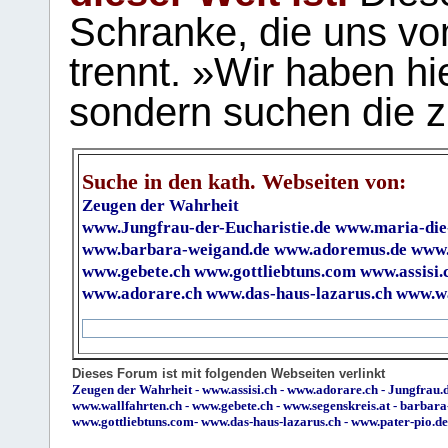
Schranke, die uns vo
trennt. »Wir haben hi
sondern suchen die z
Suche in den kath. Webseiten von:
Zeugen der Wahrheit
www.Jungfrau-der-Eucharistie.de
www.maria-die
www.barbara-weigand.de
www.adoremus.de
www.
www.gebete.ch
www.gottliebtuns.com
www.assisi.
www.adorare.ch
www.das-haus-lazarus.ch
www.wa
Dieses Forum ist mit folgenden Webseiten verlinkt
Zeugen der Wahrheit
-
www.assisi.ch
-
www.adorare.ch
-
Jungfrau.d
www.wallfahrten.ch
-
www.gebete.ch
-
www.segenskreis.at
-
barbara
www.gottliebtuns.com
-
www.das-haus-lazarus.ch
-
www.pater-pio.de