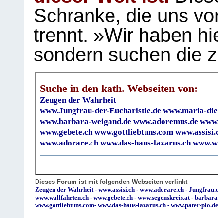
Schranke, die uns vo
trennt. »Wir haben hi
sondern suchen die z
Suche in den kath. Webseiten von:
Zeugen der Wahrheit
www.Jungfrau-der-Eucharistie.de
www.maria-die
www.barbara-weigand.de
www.adoremus.de
www.
www.gebete.ch
www.gottliebtuns.com
www.assisi.
www.adorare.ch
www.das-haus-lazarus.ch
www.wa
Dieses Forum ist mit folgenden Webseiten verlinkt
Zeugen der Wahrheit
-
www.assisi.ch
-
www.adorare.ch
-
Jungfrau.d
www.wallfahrten.ch
-
www.gebete.ch
-
www.segenskreis.at
-
barbara
www.gottliebtuns.com
-
www.das-haus-lazarus.ch
-
www.pater-pio.de