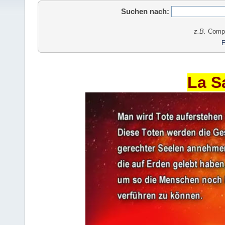
Suchen nach:
z.B.
Comput
E
La S