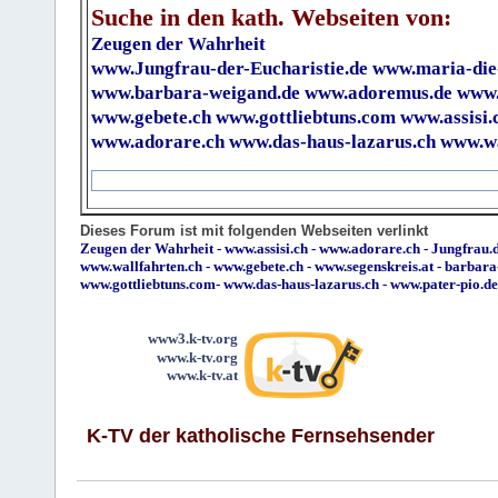
Suche in den kath. Webseiten von:
Zeugen der Wahrheit
www.Jungfrau-der-Eucharistie.de
www.maria-die
www.barbara-weigand.de
www.adoremus.de
www.
www.gebete.ch
www.gottliebtuns.com
www.assisi.
www.adorare.ch
www.das-haus-lazarus.ch
www.wa
Dieses Forum ist mit folgenden Webseiten verlinkt
Zeugen der Wahrheit
-
www.assisi.ch
-
www.adorare.ch
-
Jungfrau.d
www.wallfahrten.ch
-
www.gebete.ch
-
www.segenskreis.at
-
barbara
www.gottliebtuns.com
-
www.das-haus-lazarus.ch
-
www.pater-pio.de
www3.k-tv.org
www.k-tv.org
www.k-tv.at
K-TV der katholische Fernsehsender